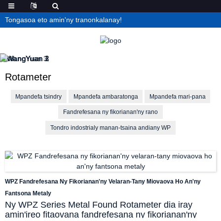
Tongasoa eto amin'ny tranonkalanay!
Rotameter
Mpandefa tsindry
Mpandefa ambaratonga
Mpandefa mari-pana
Fandrefesana ny fikorianan'ny rano
Tondro indostrialy manan-tsaina andiany WP
WPZ Fandrefesana Ny Fikorianan'ny Velaran-Tany Miovaova Ho An'ny
Fantsona Metaly
Ny WPZ Series Metal Found Rotameter dia iray
amin'ireo fitaovana fandrefesana ny fikorianan'ny