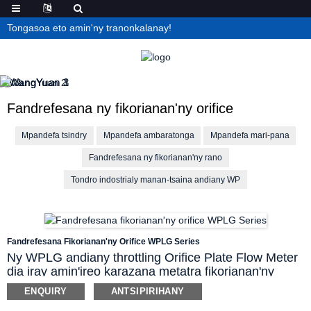
Tongasoa eto amin'ny tranonkalanay!
Fandrefesana ny fikorianan'ny orifice
Mpandefa tsindry
Mpandefa ambaratonga
Mpandefa mari-pana
Fandrefesana ny fikorianan'ny rano
Tondro indostrialy manan-tsaina andiany WP
Fandrefesana Fikorianan'ny Orifice WPLG Series
Ny WPLG andiany throttling Orifice Plate Flow Meter
dia iray amin'ireo karazana metatra fikorianan'ny
ranoka mahazatra, izay azo ampiasaina
ENQUIRY
ANTSIPIRIHANY
handrefesana ny fikorianan'ny ranoka/gazy ary etona