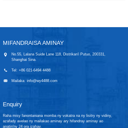
mandritra ny dingana famokarana indostrialy.
Manome metatra fikorianan'ny throttle miaraka
amin'ny tsindry zorony, tsindry flange, ary tsindry
DD/2 span, nozzle ISA 1932, nozzle long neck ary
fitaovana throttle manokana hafa (nozzle boribory
1/4, takelaka orifice segmental sy ny sisa).
Ity andiana metatra fikorianan'ny throttle Orifice Plate
ity dia afaka miara-miasa amin'ny fitaovana fampitana
MIFANDRAISA AMINAY
tsindry samihafa WP3051DP sy ny fitaovana fanisana
ny fikorianan'ny WP-L mba hahazoana fandrefesana
No.55, Lalana Suide Lane 118, Distrikan'i Putuo, 200331,
sy fanaraha-maso ny fikorianan'ny rano.
Shanghai Sina.
Tel:
+86 021-6494 4488
Mailaka:
info@wy4488.com
Enquiry
Raha misy fanontaniana momba ny vokatra na ny lisitry ny vidiny,
azafady avelao ny mailakao aminay ary hifandray aminay ao
anatin'ny 24 ora izahay.