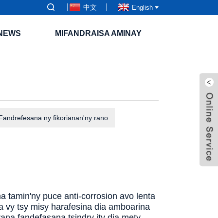
中文
English
NEWS
MIFANDRAISA AMINAY
Fandrefesana ny fikorianan'ny rano
 tamin'ny puce anti-corrosion avo lenta
ra vy tsy misy harafesina dia amboarina
vana fandefasana tsindry ity dia mety