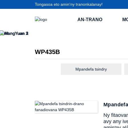
Tongasoa eto amin'ny tranonkalanay!
AN-TRANO
M
WP435B
Mpandefa tsindry
Mpandefa
Ny fitaova
avy any iv
amin'ny al