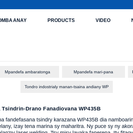
OMBA ANAY
PRODUCTS
VIDEO
Mpandefa ambaratonga
Mpandefa mari-pana
Tondro indostrialy manan-tsaina andiany WP
 Tsindrin-Drano Fanadiovana WP435B
na fandefasana tsindry karazana WP435B dia namboarina
elany, izay tena marina sy maharitra. Ny puce sy ny ako
àlan'ny laser welding. Tsy misy lavaka fanerena. Ity fitao