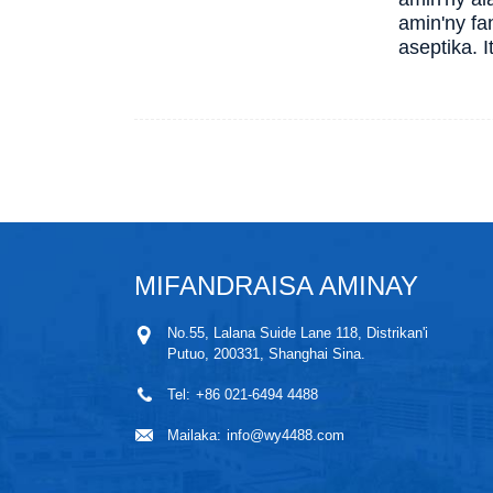
amin'ny fa
aseptika. 
MIFANDRAISA AMINAY
No.55, Lalana Suide Lane 118, Distrikan'i
Putuo, 200331, Shanghai Sina.
Tel:
+86 021-6494 4488
Mailaka:
info@wy4488.com