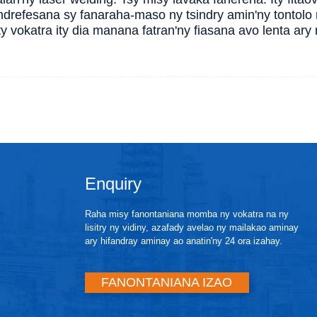
ndrefesana sy fanaraha-maso ny tsindry amin'ny tontolo
Ity vokatra ity dia manana fatran'ny fiasana avo lenta ar
Enquiry
Raha misy fanontaniana momba ny vokatra na ny
lisitry ny vidiny, azafady avelao ny mailakao aminay
ary hifandray aminay ao anatin'ny 24 ora izahay.
FANONTANIANA IZAO