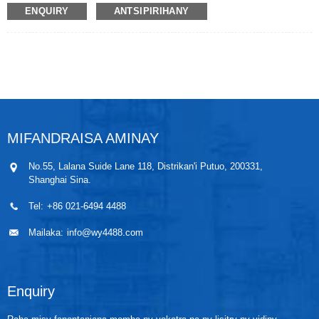
fikorianan'ny rano saika misy herinaratra, ary koa ny
ENQUIRY
ANTSIPIRIHANY
fotaka, paty ary fangaro ao anaty fantsona. Ny
fepetra takiana dia ny tsy maintsy ananan'ny
fitaovana conductivity farafahakeliny. Ny mari-pana,
ny tsindry, ny viscosity ary ny hakitroky dia tsy dia
misy fiantraikany amin'ny vokatra. Ny fitaovana
fandefasana rano magnetika isan-karazany dia
manolotra fiasa azo antoka ary koa fametrahana sy
fikojakojana mora.
Ny metatra fikorianan'ny rano magnetika andiany
MIFANDRAISA AMINAY
WPLD dia manana vahaolana isan-karazany amin'ny
fikorianan'ny rano miaraka amin'ny vokatra avo lenta,
No.55, Lalana Suide Lane 118, Distrikan'i Putuo, 200331,
marina ary azo itokisana. Ny Teknolojian'ny
Shanghai Sina.
Fikorianan'ny rano dia afaka manome vahaolana ho
an'ny fampiharana fikorianan'ny rano saika rehetra.
Tel:
+86 021-6494 4488
Matanjaka, mahomby amin'ny vidiny ary mety
amin'ny fampiharana rehetra ny mpandefa ary
Mailaka:
info@wy4488.com
manana fahamarinan'ny fandrefesana ± 0.5%
amin'ny tahan'ny fikorianan'ny rano.
Enquiry