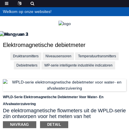
Welkom op onze websites!
Elektromagnetische debietmeter
Druktransmitters
Niveausensoren
Temperatuurtransmitters
Debietmeters
WP-serie intelligente industriële indicatoren
WPLD-Serie Elektromagnetische Debietmeter Voor Water- En
Afvalwaterzuivering
De elektromagnetische flowmeters uit de WPLD-serie
zijn ontworpen voor het meten van het
volumestroomdebiet van vrijwel alle elektrisch
NAVRAAG
DETAIL
geleidende vloeistoffen, evenals slib, pasta's en