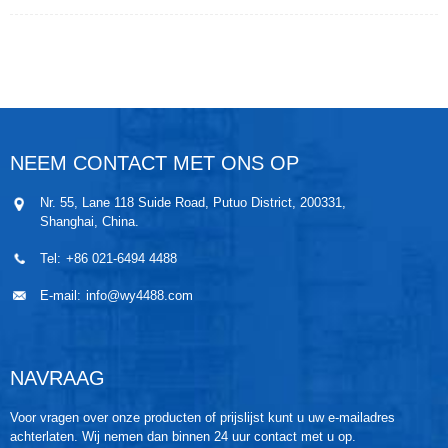
suspensies in leidingen. Een voorwaarde is dat het
medium een ​​bepaalde minimale geleidbaarheid moet
hebben. Temperatuur, druk, viscositeit en dichtheid
hebben weinig invloed op het resultaat. Onze diverse
magnetische flowtransmitters bieden een
betrouwbare werking en zijn eenvoudig te installeren
en te onderhouden.
De WPLD-serie magnetische flowmeters biedt een
NEEM CONTACT MET ONS OP
breed scala aan flowoplossingen met hoogwaardige,
nauwkeurige en betrouwbare producten. Onze
Nr. 55, Lane 118 Suide Road, Putuo District, 200331,
flowtechnologieën kunnen een oplossing bieden voor
Shanghai, China.
vrijwel alle flowtoepassingen. De transmitter is
robuust, kosteneffectief en geschikt voor
Tel:
+86 021-6494 4488
uiteenlopende toepassingen en heeft een
meetnauwkeurigheid van ± 0,5% van de flow.
E-mail:
info@wy4488.com
NAVRAAG
Voor vragen over onze producten of prijslijst kunt u uw e-mailadres
achterlaten. Wij nemen dan binnen 24 uur contact met u op.