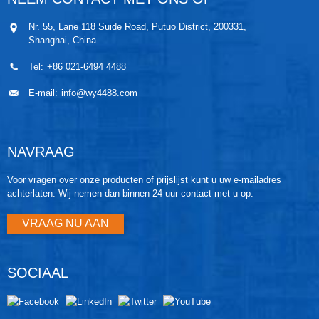
sensorelektronica. De elektrische signalen van de
sensormodule worden doorgegeven aan de
Nr. 55, Lane 118 Suide Road, Putuo District, 200331,
uitgangselektronica in de elektronica-behuizing. De
Shanghai, China.
elektronica-behuizing bevat de printplaat voor de
uitgangselektronica, de knoppen voor lokale nul- en
Tel:
+86 021-6494 4488
bereikinstelling en het klemmenblok.
E-mail:
info@wy4488.com
NAVRAAG
Voor vragen over onze producten of prijslijst kunt u uw e-mailadres
achterlaten. Wij nemen dan binnen 24 uur contact met u op.
VRAAG NU AAN
SOCIAAL