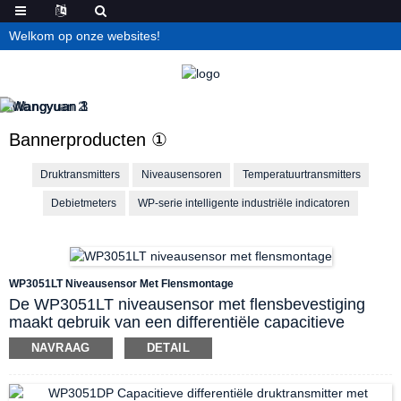
Welkom op onze websites!
Bannerproducten ①
Druktransmitters
Niveausensoren
Temperatuurtransmitters
Debietmeters
WP-serie intelligente industriële indicatoren
WP3051LT Niveausensor Met Flensmontage
De WP3051LT niveausensor met flensbevestiging
maakt gebruik van een differentiële capacitieve
druksensor voor nauwkeurige drukmeting van water
NAVRAAG
DETAIL
en andere vloeistoffen in diverse containers.
Membraanafdichtingen voorkomen direct contact
tussen het procesmedium en de differentiële