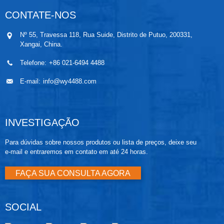
de sensor preenchido com óleo (diafragmas
isolantes, sistema de enchimento de óleo e sensor) e
CONTATE-NOS
a eletrônica do sensor. Os sinais elétricos do módulo
sensor são transmitidos para a eletrônica de saída na
Nº 55, Travessa 118, Rua Suide, Distrito de Putuo, 200331,
caixa eletrônica. A caixa eletrônica contém a placa
Xangai, China.
eletrônica de saída, os botões de ajuste local de zero
e span e o bloco de terminais.
Telefone:
+86 021-6494 4488
E-mail:
info@wy4488.com
INVESTIGAÇÃO
Para dúvidas sobre nossos produtos ou lista de preços, deixe seu
e-mail e entraremos em contato em até 24 horas.
FAÇA SUA CONSULTA AGORA
SOCIAL