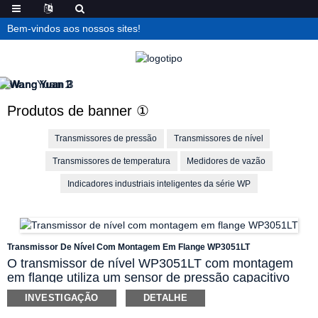
Bem-vindos aos nossos sites!
Produtos de banner ①
Transmissores de pressão
Transmissores de nível
Transmissores de temperatura
Medidores de vazão
Indicadores industriais inteligentes da série WP
Transmissor De Nível Com Montagem Em Flange WP3051LT
O transmissor de nível WP3051LT com montagem
em flange utiliza um sensor de pressão capacitivo
diferencial, permitindo medições precisas de pressão
INVESTIGAÇÃO
DETALHE
em água e outros líquidos em diversos recipientes.