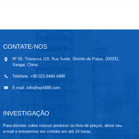
componentes de fixação. Conforme a esfera de
flutuador sobe ou desce devido ao nível do líquido, a
haste sensora gera uma resistência diretamente
proporcional ao nível do líquido. Além disso, o
indicador de nível tipo flutuador pode ser equipado
para gerar um sinal de 0/4 a 20 mA. Em suma, o
transmissor de nível tipo flutuador magnético oferece
grandes benefícios para diversos setores industriais
CONTATE-NOS
devido ao seu princípio de funcionamento simples e
confiabilidade. Transmissores de nível de líquido tipo
Nº 55, Travessa 118, Rua Suide, Distrito de Putuo, 200331,
flutuador proporcionam uma medição remota de
Xangai, China.
tanques confiável e durável.
Telefone:
+86 021-6494 4488
E-mail:
info@wy4488.com
INVESTIGAÇÃO
Para dúvidas sobre nossos produtos ou lista de preços, deixe seu
e-mail e entraremos em contato em até 24 horas.