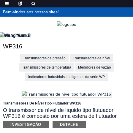
Bem-vindos aos nossos sites!
WP316
Transmissores de pressão
Transmissores de nível
Transmissores de temperatura
Medidores de vazão
Indicadores industriais inteligentes da série WP
Transmissores De Nível Tipo Flutuador WP316
O transmissor de nível de líquido tipo flutuador
WP316 é composto por uma esfera de flutuador
magnética, tubo estabilizador do flutuador, interruptor
INVESTIGAÇÃO
DETALHE
reed, caixa de conexão de fios à prova de explosão e