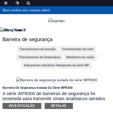
Bem-vindos aos nossos sites!
Barreira de segurança
Transmissores de pressão
Transmissores de nível
Transmissores de temperatura
Medidores de vazão
Indicadores industriais inteligentes da série WP
Barreira De Segurança Isolada Da Série WP8300
A série WP8300 de barreiras de segurança foi
projetada para transmitir sinais analógicos gerados
por um transmissor ou sensor de temperatura entre a
INVESTIGAÇÃO
DETALHE
área classificada como perigosa e a área segura. O