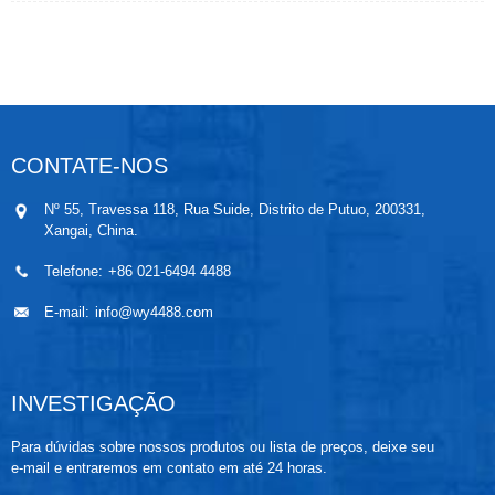
produto pode ser montado em trilho DIN de 35 mm,
exigindo alimentação independente e isolamento
entre as entradas, saídas e alimentação.
CONTATE-NOS
Nº 55, Travessa 118, Rua Suide, Distrito de Putuo, 200331,
Xangai, China.
Telefone:
+86 021-6494 4488
E-mail:
info@wy4488.com
INVESTIGAÇÃO
Para dúvidas sobre nossos produtos ou lista de preços, deixe seu
e-mail e entraremos em contato em até 24 horas.