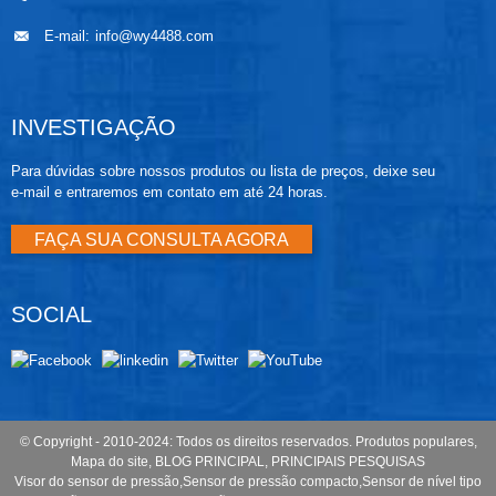
E-mail:
info@wy4488.com
INVESTIGAÇÃO
Para dúvidas sobre nossos produtos ou lista de preços, deixe seu
e-mail e entraremos em contato em até 24 horas.
FAÇA SUA CONSULTA AGORA
SOCIAL
© Copyright - 2010-2024: Todos os direitos reservados.
Produtos populares
,
Mapa do site
,
BLOG PRINCIPAL
,
PRINCIPAIS PESQUISAS
Visor do sensor de pressão
,
Sensor de pressão compacto
,
Sensor de nível tipo