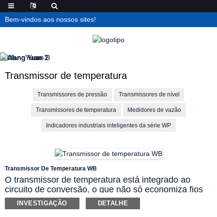
Bem-vindos aos nossos sites!
Transmissor de temperatura
Transmissores de pressão
Transmissores de nível
Transmissores de temperatura
Medidores de vazão
Indicadores industriais inteligentes da série WP
Transmissor De Temperatura WB
O transmissor de temperatura está integrado ao
circuito de conversão, o que não só economiza fios
de compensação caros, como também reduz a perda
INVESTIGAÇÃO
DETALHE
de transmissão do sinal e melhora a capacidade anti-