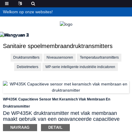
Welkom op onze websites!
Sanitaire spoelmembraandruktransmitters
Druktransmitters
Niveausensoren
Temperatuurtransmitters
Debietmeters
WP-serie intelligente industriële indicatoren
WP435K Capacitieve Sensor Met Keramisch Vlak Membraan En
Druktransmitter
De WP435K druktransmitter met vlak membraan
maakt gebruik van een geavanceerde capacitieve
sensor met een keramisch vlak membraan. Het niet-
NAVRAAG
DETAIL
holte-bevochtigde gedeelte elimineert dode zones