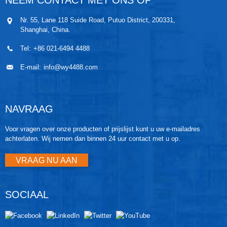
NEEM CONTACT MET ONS OP
zijn voor verstoppingen. Dankzij de hoge
werkfrequentie zijn ze ook geschikt voor dynamische
Nr. 55, Lane 118 Suide Road, Putuo District, 200331,
metingen.
Shanghai, China.
Tel:
+86 021-6494 4488
E-mail:
info@wy4488.com
NAVRAAG
Voor vragen over onze producten of prijslijst kunt u uw e-mailadres
achterlaten. Wij nemen dan binnen 24 uur contact met u op.
VRAAG NU AAN
SOCIAAL