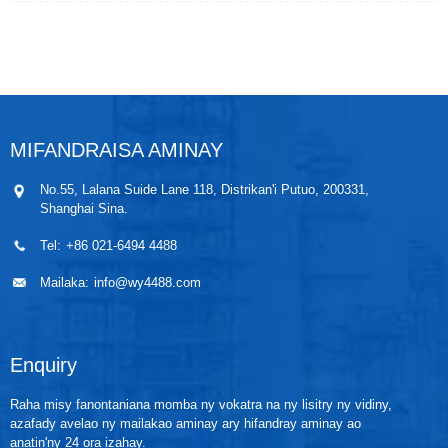
voarefy ho mitovy. Ny WP311B dia karazana split,
izay tena ampiasaina amin'ny...
Nisy boaty
fifandraisana tsy lena, tariby azo ampidirina ary
fitaovana fitiliana. Ny fitaovana fitiliana dia mampiasa
puce sensor tena tsara kalitao ary voaisy tombo-kase
tsara mba hahazoana fiarovana amin'ny fidiran'ny
rano IP68. Ny ampahany atsoboka dia azo vita
amin'ny fitaovana manohitra ny harafesina, na azo
MIFANDRAISA AMINAY
hamafisina mba hanoherana ny varatra.
No.55, Lalana Suide Lane 118, Distrikan'i Putuo, 200331,
Shanghai Sina.
Tel:
+86 021-6494 4488
Mailaka:
info@wy4488.com
Enquiry
Raha misy fanontaniana momba ny vokatra na ny lisitry ny vidiny,
azafady avelao ny mailakao aminay ary hifandray aminay ao
anatin'ny 24 ora izahay.