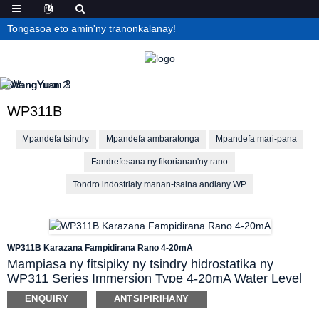
Tongasoa eto amin'ny tranonkalanay!
WP311B
Mpandefa tsindry
Mpandefa ambaratonga
Mpandefa mari-pana
Fandrefesana ny fikorianan'ny rano
Tondro indostrialy manan-tsaina andiany WP
WP311B Karazana Fampidirana Rano 4-20mA
Mampiasa ny fitsipiky ny tsindry hidrostatika ny
WP311 Series Immersion Type 4-20mA Water Level
Transmitter (antsoina koa hoe immersive/Throw-in
ENQUIRY
ANTSIPIRIHANY
pressure transmitter) mba hanovana ny tsindry rano