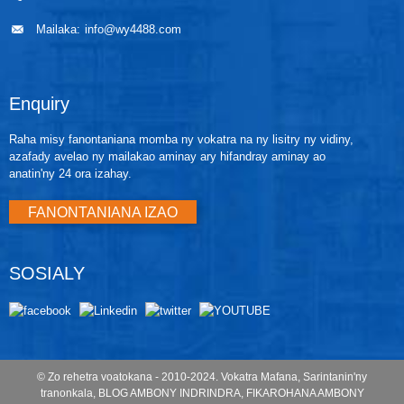
Mailaka:
info@wy4488.com
Enquiry
Raha misy fanontaniana momba ny vokatra na ny lisitry ny vidiny,
azafady avelao ny mailakao aminay ary hifandray aminay ao
anatin'ny 24 ora izahay.
FANONTANIANA IZAO
SOSIALY
© Zo rehetra voatokana - 2010-2024.
Vokatra Mafana
,
Sarintanin'ny
tranonkala
,
BLOG AMBONY INDRINDRA
,
FIKAROHANA AMBONY