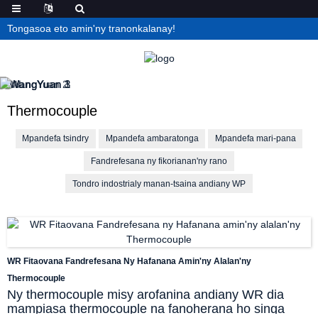
Tongasoa eto amin'ny tranonkalanay!
Thermocouple
Mpandefa tsindry
Mpandefa ambaratonga
Mpandefa mari-pana
Fandrefesana ny fikorianan'ny rano
Tondro indostrialy manan-tsaina andiany WP
WR Fitaovana Fandrefesana Ny Hafanana Amin'ny Alalan'ny
Thermocouple
Ny thermocouple misy arofanina andiany WR dia
mampiasa thermocouple na fanoherana ho singa