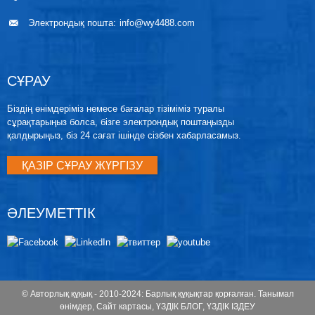
Электрондық пошта:
info@wy4488.com
СҰРАУ
Біздің өнімдеріміз немесе бағалар тізіміміз туралы
сұрақтарыңыз болса, бізге электрондық поштаңызды
қалдырыңыз, біз 24 сағат ішінде сізбен хабарласамыз.
ҚАЗІР СҰРАУ ЖҮРГІЗУ
ӘЛЕУМЕТТІК
© Авторлық құқық - 2010-2024: Барлық құқықтар қорғалған.
Танымал
өнімдер
,
Сайт картасы
,
ҮЗДІК БЛОГ
,
ҮЗДІК ІЗДЕУ