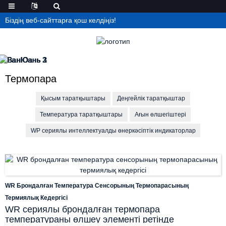
Біздің веб-сайттарға қош келдіңіз!
Термопара
Қысым таратқыштары
Деңгейлік таратқыштар
Температура таратқыштары
Ағын өлшегіштері
WP сериялы интеллектуалды өнеркәсіптік индикаторлар
WR Брондалған Температура Сенсорының Термопарасының
Термиялық Кедергісі
WR сериялы брондалған термопара
температураны өлшеу элементі ретінде