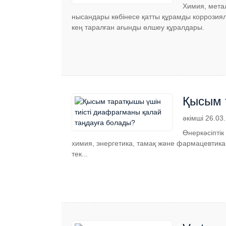
Химия, метал
нысандары көбінесе қатты құрамды коррозиял
кең таралған ағынды өлшеу құралдары.
Қысым 
әкімші 26.03
Өнеркәсіптік
химия, энергетика, тамақ және фармацевтик
тек...