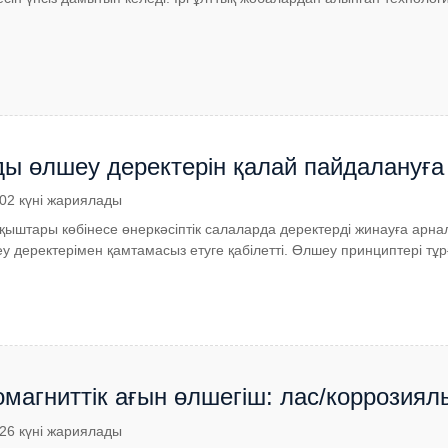
ы өлшеу деректерін қалай пайдалануға
.02 күні жариялады
қыштары көбінесе өнеркәсіптік салаларда деректерді жинауға арна
еу деректерімен қамтамасыз етуге қабілетті. Өлшеу принциптері тұ
магниттік ағын өлшегіш: лас/коррозиял
.26 күні жариялады