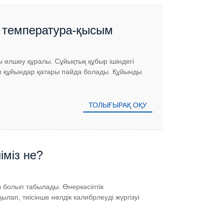
н температура-қысым
 өлшеу құралы. Сұйықтық құбыр ішіндегі
есіп құйындар қатары пайда болады. Құйынды
ТОЛЫҒЫРАҚ ОҚУ
міз не?
 болып табылады. Өнеркәсіптік
п, тиісінше нөлдік калибрлеуді жүргізуі