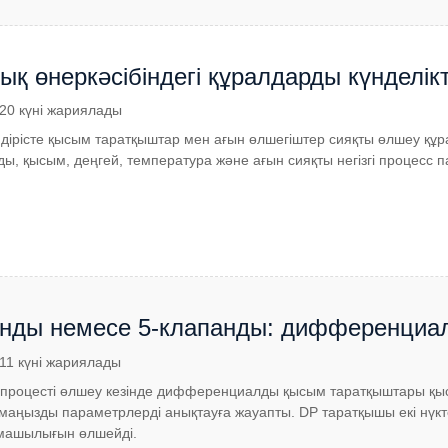
қ өнеркәсібіндегі құралдарды күнделікті
ін қате түсініктер (I бөлім)
.20 күні жариялады
дірісте қысым таратқыштар мен ағын өлшегіштер сияқты өлшеу құра
ды, қысым, деңгей, температура және ағын сияқты негізгі процесс
анды немесе 5-клапанды: дифференциа
торды қалай таңдауға болады?
.11 күні жариялады
к процесті өлшеу кезінде дифференциалды қысым таратқыштары қ
маңызды параметрлерді анықтауға жауапты. DP таратқышы екі нүкте
машылығын өлшейді.