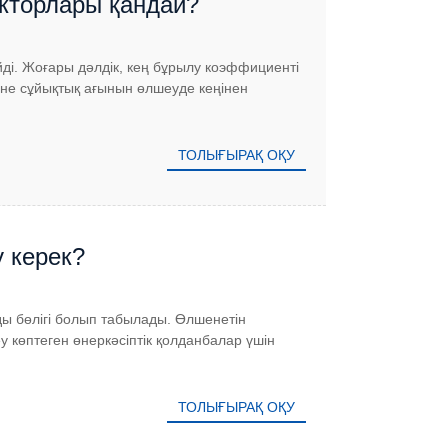
акторлары қандай?
і. Жоғары дәлдік, кең бұрылу коэффициенті
әне сұйықтық ағынын өлшеуде кеңінен
ТОЛЫҒЫРАҚ ОҚУ
 керек?
ды бөлігі болып табылады. Өлшенетін
 көптеген өнеркәсіптік қолданбалар үшін
ТОЛЫҒЫРАҚ ОҚУ