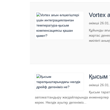
Vortex 
компен
әкімші 26.01
Құйынды ағы
жартас денес
жиілікті анық
Қысым 
әкімші 26.01
Қысым тарат
автоматтандыру жағдайларында инженерлер әд
керек. Нөлдік ауытқу дегеніміз...