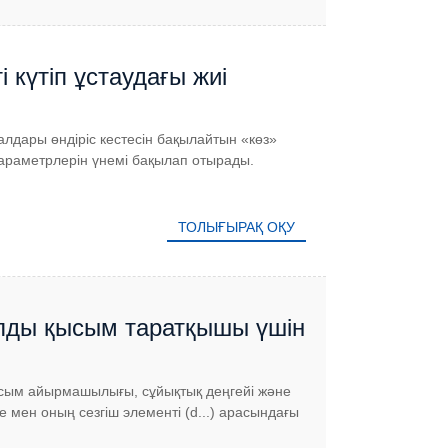
 күтіп ұстаудағы жиі
лдары өндіріс кестесін бақылайтын «көз»
 параметрлерін үнемі бақылап отырады.
ТОЛЫҒЫРАҚ ОҚУ
лды қысым таратқышы үшін
ысым айырмашылығы, сұйықтық деңгейі және
 мен оның сезгіш элементі (d...) арасындағы