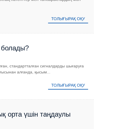
ТОЛЫҒЫРАҚ ОҚУ
 болады?
лған, стандартталған сигналдарды шығаруға
рғысынан алғанда, қысым...
ТОЛЫҒЫРАҚ ОҚУ
ық орта үшін таңдаулы