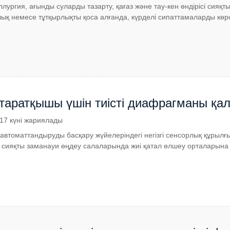
лургия, ағынды суларды тазарту, қағаз және тау-кен өндірісі сия
ық немесе тұтқырлықты қоса алғанда, күрделі сипаттамаларды көрс
таратқышы үшін тиісті диафрагманы қа
.17 күні жариялады
 автоматтандыруды басқару жүйелеріндегі негізгі сенсорлық құрыл
а сияқты заманауи өңдеу салаларында жиі қатал өлшеу орталарын