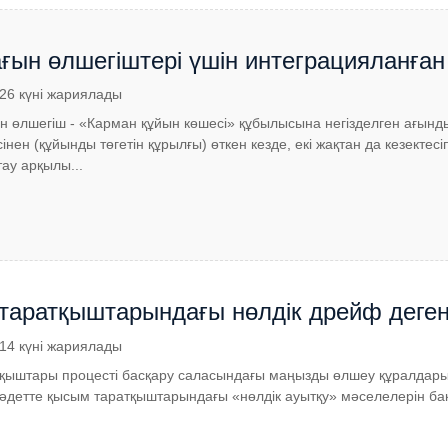
ағын өлшегіштері үшін интеграцияланға
сациясы қашан қажет?
.26 күні жариялады
н өлшегіш - «Карман құйын көшесі» құбылысына негізделген ағынды
інен (құйынды төгетін құрылғы) өткен кезде, екі жақтан да кезект
тау арқылы...
таратқыштарындағы нөлдік дрейф дегені
.14 күні жариялады
қыштары процесті басқару саласындағы маңызды өлшеу құралдары
етте қысым таратқыштарындағы «нөлдік ауытқу» мәселелерін бақыла