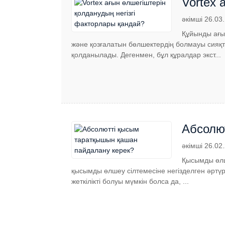
Vortex 
әкімші 26.03
Құйынды ағы
және қозғалатын бөлшектердің болмауы сияқт
қолданылады. Дегенмен, бұл құралдар экст...
Абсолю
әкімші 26.02
Қысымды өлше
қысымды өлшеу сілтемесіне негізделген әртүр
жеткілікті болуы мүмкін болса да, ...