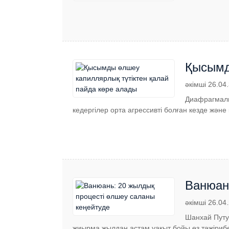
Қысымд
әкімші 26.04
Диафрагмалы
кедергілер орта агрессивті болған кезде жән
Ванюан
әкімші 26.04
Шанхай Путу
жиырма жылдан астам уақыт бойы өз тәжірибе