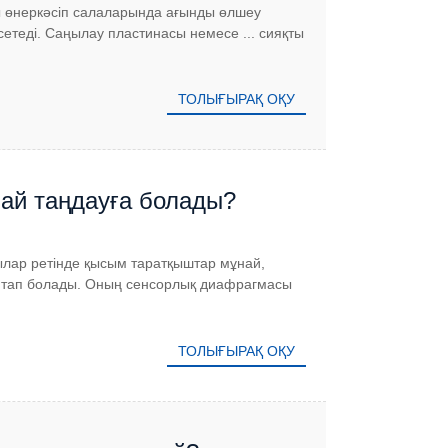
қты өнеркәсіп салаларында ағынды өлшеу
етеді. Саңылау пластинасы немесе ... сияқты
ТОЛЫҒЫРАҚ ОҚУ
лай таңдауға болады?
ғылар ретінде қысым таратқыштар мұнай,
а тап болады. Оның сенсорлық диафрагмасы
ТОЛЫҒЫРАҚ ОҚУ