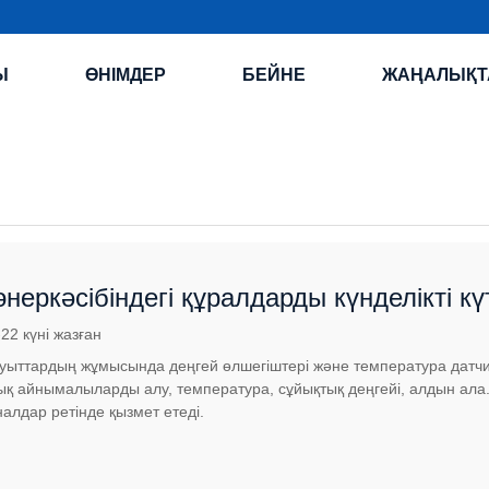
Ы
ӨНІМДЕР
БЕЙНЕ
ЖАҢАЛЫҚТ
неркәсібіндегі құралдарды күнделікті күт
ініктер (II бөлім)
-22 күні жазған
уыттардың жұмысында деңгей өлшегіштері және температура датчикт
қ айнымалыларды алу, температура, сұйықтық деңгейі, алдын ала... 
алдар ретінде қызмет етеді.