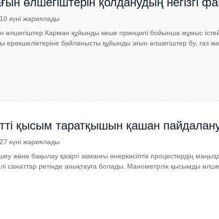
ағын өлшегіштерін қолданудың негізгі ф
.10 күні жариялады
н өлшегіштер Карман құйынды көше принципі бойынша жұмыс істейд
ы ерекшеліктеріне байланысты құйынды ағын өлшегіштер бу, газ ж
тті қысым таратқышын қашан пайдалану
.27 күні жариялады
у және бақылау қазіргі заманғы өнеркәсіптік процестердің маңыз
лі санаттар ретінде анықтауға болады. Манометрлік қысымды өлшеу