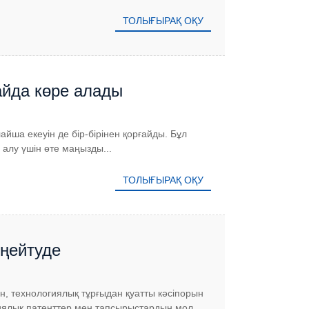
ТОЛЫҒЫРАҚ ОҚУ
айда көре алады
ша екеуін де бір-бірінен қорғайды. Бұл
алу үшін өте маңызды...
ТОЛЫҒЫРАҚ ОҚУ
еңейтуде
, технологиялық тұрғыдан қуатты кәсіпорын
гиялық патенттер мен тапсырыстардың мол