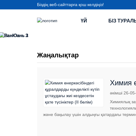
Біздің веб-сайттарға қош келдіңіз!
ҮЙ
БІЗ ТУРАЛ
Жаңалықтар
Химия ө
қате түс
әкімші 26-05
Химиялық за
технологиялы
және бақылау үшін алдыңғы қатардағы термин