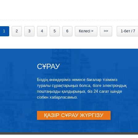
1
2
3
4
5
6
Келесі >
>>
1-бет / 7
СҰРАУ
Біздің өнімдеріміз немесе бағалар тізіміміз
туралы сұрақтарыңыз болса, бізге электрондық
поштаңызды қалдырыңыз, біз 24 сағат ішінде
сізбен хабарласамыз.
ҚАЗІР СҰРАУ ЖҮРГІЗУ