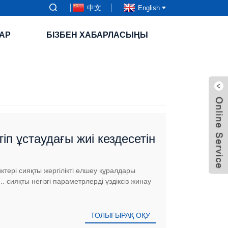
中文
English
АР
БІЗБЕН ХАБАРЛАСЫҢЫ
іп ұстаудағы жиі кездесетін
ері сияқты жергілікті өлшеу құралдары
сияқты негізгі параметрлерді үздіксіз жинау
ТОЛЫҒЫРАҚ ОҚУ