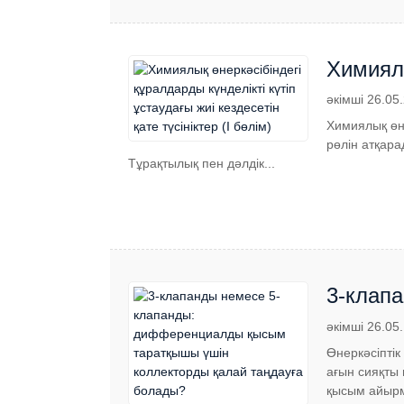
Химиялы
кездесет
әкімші 26.05
Химиялық өн
рөлін атқара
Тұрақтылық пен дәлдік...
3-клап
коллек
әкімші 26.05
Өнеркәсіпті
ағын сияқты 
қысым айыр