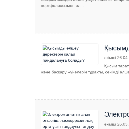
портфолиосымен ол...
Қысымд
әкімші 26.04
Қысым тарат
және басқару жүйелерін тұрақты, сенімді өлш
Электро
таңдау
әкімші 26.03