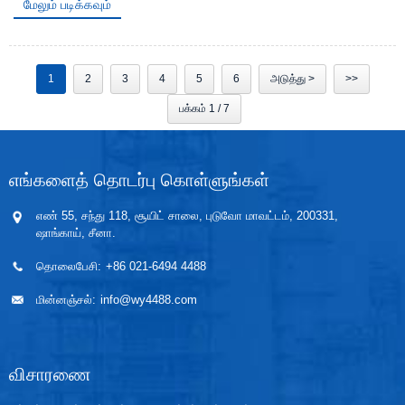
மேலும் படிக்கவும்
1
2
3
4
5
6
அடுத்து >
>>
பக்கம் 1 / 7
எங்களைத் தொடர்பு கொள்ளுங்கள்
எண் 55, சந்து 118, சூயிட் சாலை, புடுவோ மாவட்டம், 200331,
ஷாங்காய், சீனா.
தொலைபேசி:
+86 021-6494 4488
மின்னஞ்சல்:
info@wy4488.com
விசாரணை