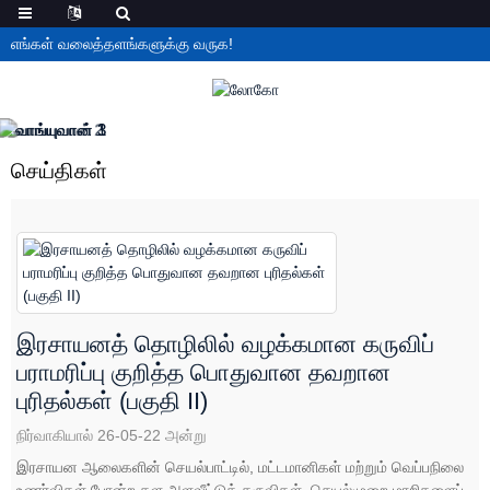
எங்கள் வலைத்தளங்களுக்கு வருக!
செய்திகள்
இரசாயனத் தொழிலில் வழக்கமான கருவிப்
பராமரிப்பு குறித்த பொதுவான தவறான
புரிதல்கள் (பகுதி II)
நிர்வாகியால் 26-05-22 அன்று
இரசாயன ஆலைகளின் செயல்பாட்டில், மட்டமானிகள் மற்றும் வெப்பநிலை
உணர்விகள் போன்ற கள அளவீட்டுக் கருவிகள், செயல்முறை மாறிகளைப்