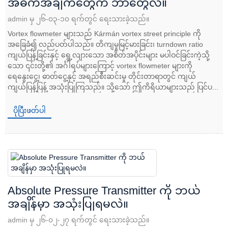
အဓိကအချက်တွေက ဘာတွေလဲ။
admin မှ ၂၆-၀၃-၁၀ ရက်တွင် ရေးသားခဲ့သည်။
Vortex flowmeter များသည် Kármán vortex street principle ကို
အခြေခံ၍ လည်ပတ်ပါသည်။ တိကျမှုမြင့်မားခြင်း၊ turndown ratio
ကျယ်ပြန့်ခြင်းနှင့် ရွေ့လျားသော အစိတ်အပိုင်းများ မပါဝင်ခြင်းကဲ့သို့
သော ၎င်းတို့၏ အင်္ဂါရပ်များကြောင့် vortex flowmeter များကို
ရေနွေးငွေ့၊ ဓာတ်ငွေ့နှင့် အရည်စီးဆင်းမှု တိုင်းတာရာတွင် ကျယ်
ကျယ်ပြန့်ပြန့် အသုံးပြုကြသည်။ သို့သော် ဤကိရိယာများသည် ပြင်ပ...
ပိုပြီးဖတ်ပါ
Absolute Pressure Transmitter ကို ဘယ်
အချိန်မှာ အသုံးပြုရမလဲ။
admin မှ ၂၆-၀၂-၂၇ ရက်တွင် ရေးသားခဲ့သည်။