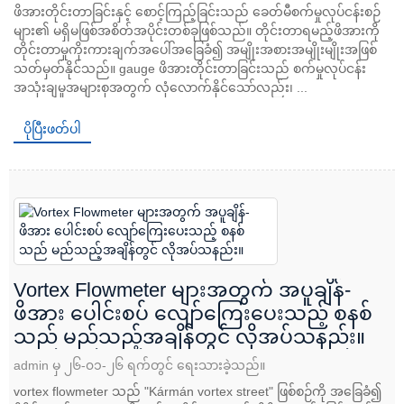
ဖိအားတိုင်းတာခြင်းနှင့် စောင့်ကြည့်ခြင်းသည် ခေတ်မီစက်မှုလုပ်ငန်းစဉ်
များ၏ မရှိမဖြစ်အစိတ်အပိုင်းတစ်ခုဖြစ်သည်။ တိုင်းတာရမည့်ဖိအားကို
တိုင်းတာမှုကိုးကားချက်အပေါ်အခြေခံ၍ အမျိုးအစားအမျိုးမျိုးအဖြစ်
သတ်မှတ်နိုင်သည်။ gauge ဖိအားတိုင်းတာခြင်းသည် စက်မှုလုပ်ငန်း
အသုံးချမှုအများစုအတွက် လုံလောက်နိုင်သော်လည်း၊ ...
ပိုပြီးဖတ်ပါ
Vortex Flowmeter များအတွက် အပူချိန်-
ဖိအား ပေါင်းစပ် လျော်ကြေးပေးသည့် စနစ်
သည် မည်သည့်အချိန်တွင် လိုအပ်သနည်း။
admin မှ ၂၆-၀၁-၂၆ ရက်တွင် ရေးသားခဲ့သည်။
vortex flowmeter သည် "Kármán vortex street" ဖြစ်စဉ်ကို အခြေခံ၍