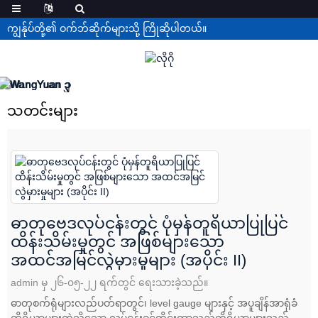
ကျွန်ုပ်တို့၏ ဝက်ဘ်ဆိုက်များသို့ ကြိုဆိုပါတယ်။
သတင်းများ
ဓာတုဗေဒလုပ်ငန်းတွင် ပုံမှန်တူရိယာပြုပြင်
ထိန်းသိမ်းမှုတွင် အဖြစ်များသော
အထင်အမြင်လွဲမှားမှုများ (အပိုင်း II)
admin မှ ၂၆-၀၅-၂၂ ရက်တွင် ရေးသားခဲ့သည်။
ဓာတုစက်ရုံများလည်ပတ်ရာတွင်၊ level gauge များနှင့် အပူချိန်အာရုံခံ
ကိရိယာများကဲ့သို့သော လုပ်ငန်းခွင်တိုင်းတာသည့်ကိရိယာများသည်