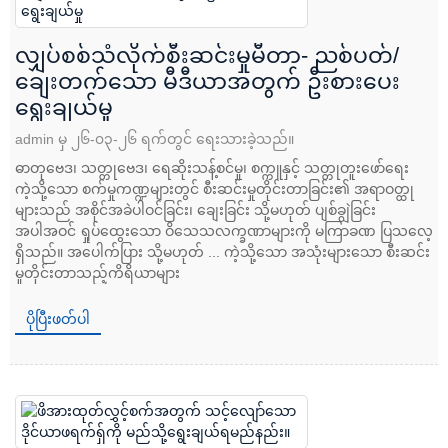
လျှပ်စစ်သံလိုက်စီးဆင်းမှုမီတာ- ညစ်ပတ်/
ချေးတက်သော မီဒီယာအတွက် ဦးစားပေး
ရွေးချယ်မှု
admin မှ ၂၆-၀၃-၂၆ ရက်တွင် ရေးသားခဲ့သည်။
ဓာတုဗေဒ၊ သတ္တုဗေဒ၊ ရေဆိုးသန့်စင်မှု၊ စက္ကူနှင့် သတ္တုတူးဖော်ရေး
ကဲ့သို့သော စက်မှုကဏ္ဍများတွင် စီးဆင်းမှုတိုင်းတာခြင်း၏ အရာဝတ္ထု
များသည် အစိုင်အခဲပါဝင်ခြင်း၊ ချေးခြင်း သို့မဟုတ် ပျစ်ချွဲခြင်း
အပါအဝင် ရှုပ်ထွေးသော ဝိသေသလက္ခဏာများကို မကြာခဏ ပြသလေ့
ရှိသည်။ အပေါက်ပြား သို့မဟုတ် ... ကဲ့သို့သော အသုံးများသော စီးဆင်း
မှုတိုင်းတာသည့်ကိရိယာများ
ပိုပြီးဖတ်ပါ