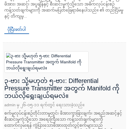
ဖိအား၊ အဆင့်၊ အပူချိန်နှင့် စီးဆင်းမှုကဲ့သို့သော အဓိကလုပ်ငန်းစဉ်
ကန့်သတ်ချက်များကို အဆက်မပြတ်ခြေရာခံနေပါသည်။ ၏ တည်ငြိမ်မှု
နှင့် တိကျမှု...
ပိုပြီးဖတ်ပါ
၃-ဗား သို့မဟုတ် ၅-ဗား: Differential
Pressure Transmitter အတွက် Manifold ကို
ဘယ်လိုရွေးချယ်ရမလဲ။
admin မှ ၂၆-၀၅-၁၁ ရက်တွင် ရေးသားခဲ့သည်။
စက်မှုလုပ်ငန်းစဉ်တိုင်းတာမှုတွင်၊ ဖိအားကွာခြားချက်၊ အရည်အဆင့်နှင့်
စီးဆင်းမှုကဲ့သို့သော အရေးကြီးသော ကန့်သတ်ချက်များကို
ထောက်လှမ်းရန် ကွဲပြားသောဖိအားထုတ်လွှင့်စက်များသည်