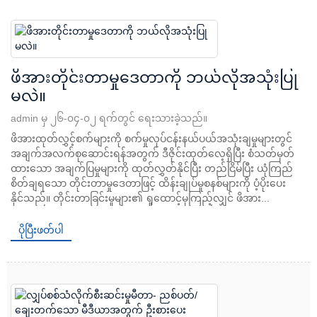
ဖိအားတိုင်းတာမှုဒေတာကို ဘယ်လိုအသုံးပြု
မလဲ။
admin မှ ၂၆-၀၄-၀၂ ရက်တွင် ရေးသားခဲ့သည်။
ဖိအားထုတ်လွှင့်စက်များကို စက်မှုလုပ်ငန်းနယ်ပယ်အသုံးချမှုများတွင်
အချက်အလက်စုဆောင်းရန်အတွက် ဒီဇိုင်းထုတ်လေ့ရှိပြီး စံသတ်မှတ်
ထားသော အချက်ပြမှုများကို ထုတ်လွှတ်နိုင်ပြီး တည်ငြိမ်ပြီး ယုံကြည်
စိတ်ချရသော တိုင်းတာမှုဒေတာဖြင့် ထိန်းချုပ်မှုစနစ်များကို ပံ့ပိုးပေး
နိုင်သည်။ တိုင်းတာခြင်းမူများ၏ ရှုထောင့်မှကြည့်လျှင် ဖိအား...
ပိုပြီးဖတ်ပါ