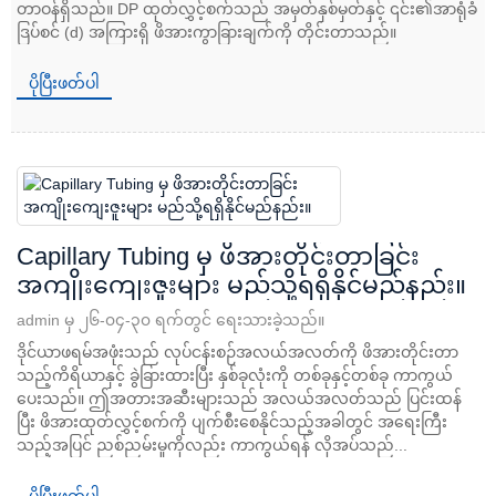
တာဝန်ရှိသည်။ DP ထုတ်လွှင့်စက်သည် အမှတ်နှစ်မှတ်နှင့် ၎င်း၏အာရုံခံ
ဒြပ်စင် (d) အကြားရှိ ဖိအားကွာခြားချက်ကို တိုင်းတာသည်။
ပိုပြီးဖတ်ပါ
Capillary Tubing မှ ဖိအားတိုင်းတာခြင်း
အကျိုးကျေးဇူးများ မည်သို့ရရှိနိုင်မည်နည်း။
admin မှ ၂၆-၀၄-၃၀ ရက်တွင် ရေးသားခဲ့သည်။
ဒိုင်ယာဖရမ်အဖုံးသည် လုပ်ငန်းစဉ်အလယ်အလတ်ကို ဖိအားတိုင်းတာ
သည့်ကိရိယာနှင့် ခွဲခြားထားပြီး နှစ်ခုလုံးကို တစ်ခုနှင့်တစ်ခု ကာကွယ်
ပေးသည်။ ဤအတားအဆီးများသည် အလယ်အလတ်သည် ပြင်းထန်
ပြီး ဖိအားထုတ်လွှင့်စက်ကို ပျက်စီးစေနိုင်သည့်အခါတွင် အရေးကြီး
သည့်အပြင် ညစ်ညမ်းမှုကိုလည်း ကာကွယ်ရန် လိုအပ်သည်...