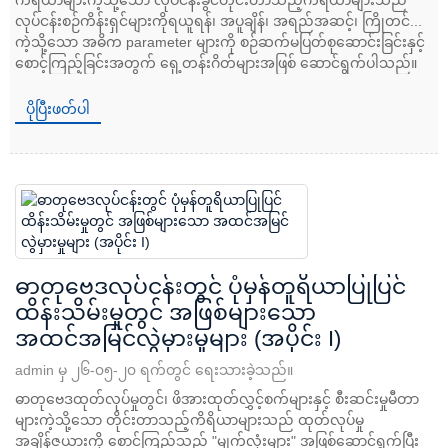
လုပ်ငန်းစဉ်ကိန်းရှင်များကိုရယူရန်၊ အပူချိန်၊ အရည်အဆင့်၊ ကြိုတင်...
ကဲ့သို့သော အဓိက parameter များကို စဉ်ဆက်မပြတ်စုဆောင်းခြင်းနှင့်
စောင့်ကြည့်ခြင်းအတွက် ရှေ့တန်းဂိတ်များအဖြစ် ဆောင်ရွက်ပါသည်။
ပိုပြီးဖတ်ပါ
ဓာတုဗေဒလုပ်ငန်းတွင် ပုံမှန်တူရိယာပြုပြင်
ထိန်းသိမ်းမှုတွင် အဖြစ်များသော
အထင်အမြင်လွဲမှားမှုများ (အပိုင်း I)
admin မှ ၂၆-၀၅-၂၀ ရက်တွင် ရေးသားခဲ့သည်။
ဓာတုဗေဒထုတ်လုပ်မှုတွင်၊ ဖိအားထုတ်လွှင့်စက်များနှင့် စီးဆင်းမှုမီတာ
များကဲ့သို့သော တိုင်းတာသည့်ကိရိယာများသည် ထုတ်လုပ်မှု
အချိန်ဇယားကို စောင့်ကြည့်သည့် "မျက်လုံးများ" အဖြစ်ဆောင်ရွက်ပြီး