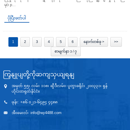
မှာ p...
ပိုပြီးဖတ်ပါ
1
2
3
4
5
6
နောက်တစ်ခု >
>>
စာမျက်နှာ ၁ / ၇
ကြှနျုပျတို့ကိုဆကျသှယျရနျ
အမှတ် ၅၅၊ လမ်း ၁၁၈၊ ဆွီဒီလမ်း၊ ပူတွာခရိုင်၊ ၂၀၀၃၃၁၊ ရှန်
ဟိုင်းတရုတ်နိုင်ငံ။
ဖုန်း:
+၈၆ ၀၂၁-၆၄၉၄ ၄၄၈၈
အီးမေးလ်-
info@wy4488.com