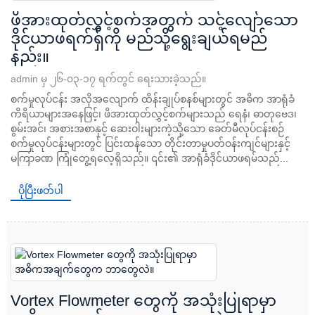
ဖိအားထုတ်လွှင့်စက်အတွက် သင့်လျော်သော
ဒိုင်ယာဖရက်ရှ်ကို မည်သို့ရွေးချယ်ရမည်
နည်း။
admin မှ ၂၆-၀၃-၁၇ ရက်တွင် ရေးသားခဲ့သည်။
စက်မှုလုပ်ငန်း အလိုအလျောက် ထိန်းချုပ်စနစ်များတွင် အဓိက အာရုံခံ
ကိရိယာများအနေဖြင့်၊ ဖိအားထုတ်လွှင့်စက်များသည် ရေနံ၊ ဓာတုဗေဒ၊
စွမ်းအင်၊ အစားအစာနှင့် ဆေးဝါးများကဲ့သို့သော ခေတ်မီလုပ်ငန်းစဉ်
စက်မှုလုပ်ငန်းများတွင် ပြင်းထန်သော တိုင်းတာမှုပတ်ဝန်းကျင်များနှင့်
မကြာခဏ ကြုံတွေ့ရလေ့ရှိသည်။ ၎င်း၏ အာရုံခံဒိုင်ယာဖရမ်သည်...
ပိုပြီးဖတ်ပါ
Vortex Flowmeter တွေကို အသုံးပြုရာမှာ