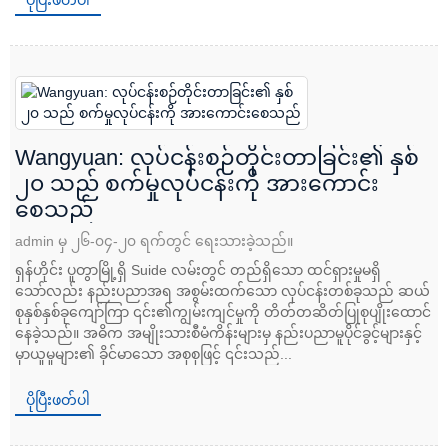
ပိုပြီးဖတ်ပါ
Wangyuan: လုပ်ငန်းစဉ်တိုင်းတာခြင်း၏ နှစ်
၂၀ သည် စက်မှုလုပ်ငန်းကို အားကောင်း
စေသည်
admin မှ ၂၆-၀၄-၂၀ ရက်တွင် ရေးသားခဲ့သည်။
ရှန်ဟိုင်း ပူတွာမြို့ရှိ Suide လမ်းတွင် တည်ရှိသော ထင်ရှားမှုမရှိ
သော်လည်း နည်းပညာအရ အစွမ်းထက်သော လုပ်ငန်းတစ်ခုသည် ဆယ်
စုနှစ်နှစ်ခုကျော်ကြာ ၎င်း၏ကျွမ်းကျင်မှုကို တိတ်တဆိတ်ပြုစုပျိုးထောင်
နေခဲ့သည်။ အဓိက အမျိုးသားစီမံကိန်းများမှ နည်းပညာမူပိုင်ခွင့်များနှင့်
မှာယူမှုများ၏ ခိုင်မာသော အစုစုဖြင့် ၎င်းသည်...
ပိုပြီးဖတ်ပါ