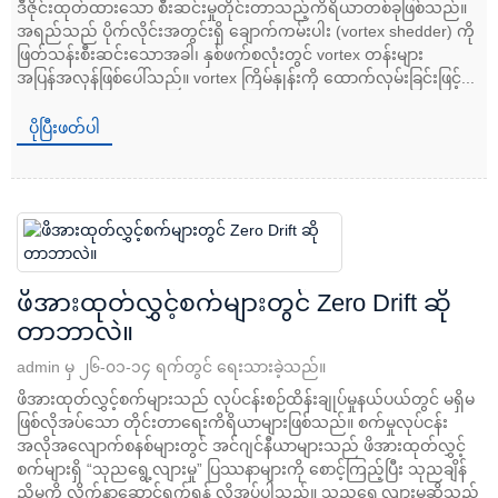
ဒီဇိုင်းထုတ်ထားသော စီးဆင်းမှုတိုင်းတာသည့်ကိရိယာတစ်ခုဖြစ်သည်။
အရည်သည် ပိုက်လိုင်းအတွင်းရှိ ချောက်ကမ်းပါး (vortex shedder) ကို
ဖြတ်သန်းစီးဆင်းသောအခါ၊ နှစ်ဖက်စလုံးတွင် vortex တန်းများ
အပြန်အလှန်ဖြစ်ပေါ်သည်။ vortex ကြိမ်နှုန်းကို ထောက်လှမ်းခြင်းဖြင့်...
ပိုပြီးဖတ်ပါ
ဖိအားထုတ်လွှင့်စက်များတွင် Zero Drift ဆို
တာဘာလဲ။
admin မှ ၂၆-၀၁-၁၄ ရက်တွင် ရေးသားခဲ့သည်။
ဖိအားထုတ်လွှင့်စက်များသည် လုပ်ငန်းစဉ်ထိန်းချုပ်မှုနယ်ပယ်တွင် မရှိမ
ဖြစ်လိုအပ်သော တိုင်းတာရေးကိရိယာများဖြစ်သည်။ စက်မှုလုပ်ငန်း
အလိုအလျောက်စနစ်များတွင် အင်ဂျင်နီယာများသည် ဖိအားထုတ်လွှင့်
စက်များရှိ “သုညရွေ့လျားမှု” ပြဿနာများကို စောင့်ကြည့်ပြီး သုညချိန်
ညှိမှုကို လိုက်နာဆောင်ရွက်ရန် လိုအပ်ပါသည်။ သုညရွေ့လျားမှုဆိုသည်