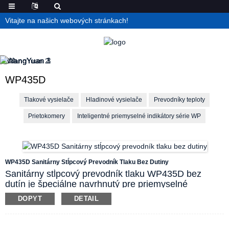
Vitajte na našich webových stránkach!
WP435D
Tlakové vysielače
Hladinové vysielače
Prevodníky teploty
Prietokomery
Inteligentné priemyselné indikátory série WP
WP435D Sanitárny Stĺpcový Prevodník Tlaku Bez Dutiny
Sanitárny stĺpcový prevodník tlaku WP435D bez
dutín je špeciálne navrhnutý pre priemyselné
požiadavky na sanitáciu. Jeho membrána na
DOPYT
DETAIL
snímanie tlaku je planárna. Keďže neexistuje žiadna
slepá oblasť čistenia, vo vnútri zmáčanej časti
nezostávajú dlhodobo žiadne zvyšky média, ktoré by