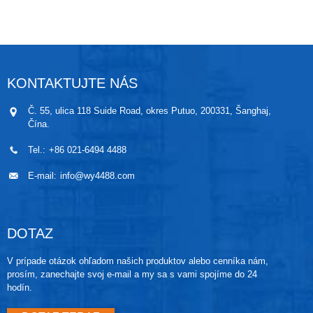
mohli viesť ku kontaminácii. Vďaka konštrukcii s
chladičmi je produkt ideálny pre hygienické a
vysokoteplotné aplikácie v potravinárskom a
nápojovom priemysle, farmaceutickej výrobe,
zásobovaní vodou atď.
KONTAKTUJTE NÁS
Č. 55, ulica 118 Suide Road, okres Putuo, 200331, Šanghaj,
Čína.
Tel.:
+86 021-6494 4488
E-mail:
info@wy4488.com
DOTAZ
V prípade otázok ohľadom našich produktov alebo cenníka nám,
prosím, zanechajte svoj e-mail a my sa s vami spojíme do 24
hodín.