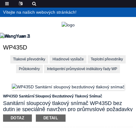
Vítejte na našich webových stránkách!
WP435D
Tlakové převodníky
Hladinové vysílače
Teplotní převodníky
Průtokoměry
Inteligentní průmyslové indikátory řady WP
WP435D Sanitární Sloupový Bezdutinový Tlakový Snímač
Sanitární sloupcový tlakový snímač WP435D bez
dutin je speciálně navržen pro průmyslové požadavky
na sanitaci. Jeho tlaková snímací membrána je
DOTAZ
DETAIL
planární. Protože zde není žádná slepá oblast, v
smáčené části nezůstávají po dlouhou dobu žádné
zbytky média, které by mohly vést ke kontaminaci.