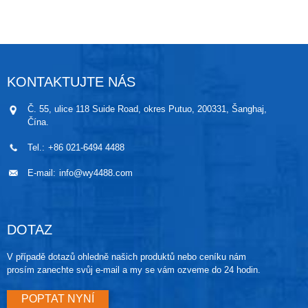
Díky konstrukci s chladičem je výrobek ideální pro
hygienické a vysokoteplotní aplikace v potravinářství
a nápojárnách, farmaceutické výrobě, zásobování
vodou atd.
KONTAKTUJTE NÁS
Č. 55, ulice 118 Suide Road, okres Putuo, 200331, Šanghaj,
Čína.
Tel.:
+86 021-6494 4488
E-mail:
info@wy4488.com
DOTAZ
V případě dotazů ohledně našich produktů nebo ceníku nám
prosím zanechte svůj e-mail a my se vám ozveme do 24 hodin.
POPTAT NYNÍ