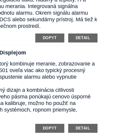
u merania. Integrovaná signálna
odnotu alarmu. Okrem signálu alarmu
DCS alebo sekundárny prístroj. Má tiež k
pečnom prostredí.
DOPYT
DETAIL
Displejom
 ktorý kombinuje meranie, zobrazovanie a
501 oveľa viac ako typický procesný
spustenie alarmu alebo vypnutie
ý dizajn a kombinácia citlivosti
ŕtveho pásma ponúkajú cenovo úsporné
 sa kalibruje, možno ho použiť na
ch systémoch, ropnom priemysle,
DOPYT
DETAIL