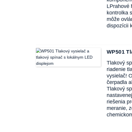
L
Prahové h
kontrolka 
môže ovlád
dispozícii
WP501 Tl
Tlakový sp
riadenie t
vysielač! 
čerpadla a
Tlakový sp
nastavenej
riešenia p
meranie, z
chemickom 