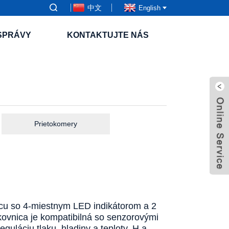
中文
English
SPRÁVY
KONTAKTUJTE NÁS
Prietokomery
icu so 4-miestnym LED indikátorom a 2
kovnica je kompatibilná so senzorovými
láciu tlaku, hladiny a teploty. H a