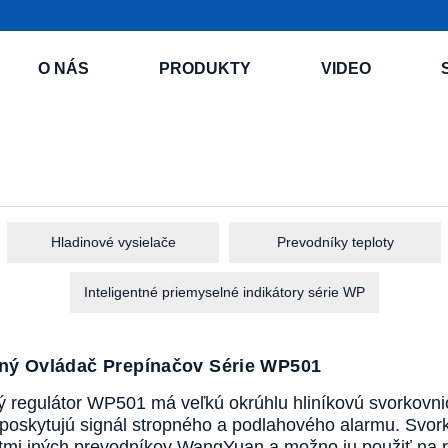
O NÁS
PRODUKTY
VIDEO
Hladinové vysielače
Prevodníky teploty
Inteligentné priemyselné indikátory série WP
tný Ovládač Prepínačov Série WP501
ný regulátor WP501 má veľkú okrúhlu hliníkovú svorkovn
é poskytujú signál stropného a podlahového alarmu. Svor
i iných prevodníkov WangYuan a možno ju použiť na regu