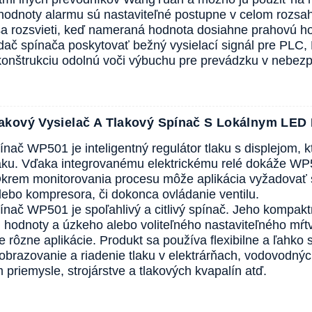
odnoty alarmu sú nastaviteľné postupne v celom rozsah
sa rozsvieti, keď nameraná hodnota dosiahne prahovú h
ač spínača poskytovať bežný vysielací signál pre PLC, 
 konštrukciu odolnú voči výbuchu pre prevádzku v nebez
akový Vysielač A Tlakový Spínač S Lokálnym LED 
ínač WP501 je inteligentný regulátor tlaku s displejom,
laku. Vďaka integrovanému elektrickému relé dokáže WP
Okrem monitorovania procesu môže aplikácia vyžadovať 
lebo kompresora, či dokonca ovládanie ventilu.
ínač WP501 je spoľahlivý a citlivý spínač. Jeho kompaktn
 hodnoty a úzkeho alebo voliteľného nastaviteľného m
re rôzne aplikácie. Produkt sa používa flexibilne a ľahko
obrazovanie a riadenie tlaku v elektrárňach, vodovodný
priemysle, strojárstve a tlakových kvapalín atď.