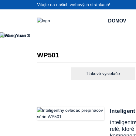
Vitajte na našich webových stránkach!
DOMOV
WP501
Tlakové vysielače
Inteligen
Inteligent
relé, ktor
komponentm