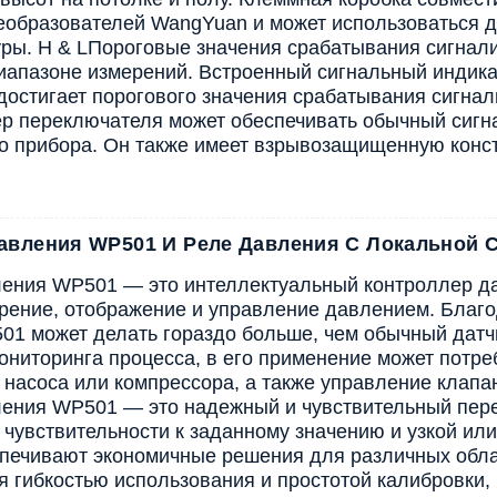
еобразователей WangYuan и может использоваться д
ры. H & L
Пороговые значения срабатывания сигнал
иапазоне измерений. Встроенный сигнальный индикат
достигает порогового значения срабатывания сигнал
р переключателя может обеспечивать обычный сигн
о прибора. Он также имеет взрывозащищенную конст
авления WP501 И Реле Давления С Локальной 
ения WP501 — это интеллектуальный контроллер д
рение, отображение и управление давлением. Благ
01 может делать гораздо больше, чем обычный датчи
ниторинга процесса, в его применение может потреб
 насоса или компрессора, а также управление клапа
ения WP501 — это надежный и чувствительный пере
 чувствительности к заданному значению и узкой ил
печивают экономичные решения для различных обл
я гибкостью использования и простотой калибровки,