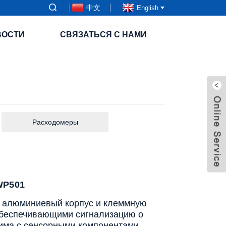
中文
English
ВОСТИ
СВЯЗАТЬСЯ С НАМИ
Расходомеры
WP501
 алюминиевый корпус и клеммную
 обеспечивающими сигнализацию о
тима с сенсорными компонентами