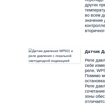
других пр
температу
во всем д
значение 
контролле
вторичног
Датчик Д
Реле давл
себе изме
реле, WP5
Помимо мо
остановка
Реле давл
сочетание
зоны обес
отличаетс