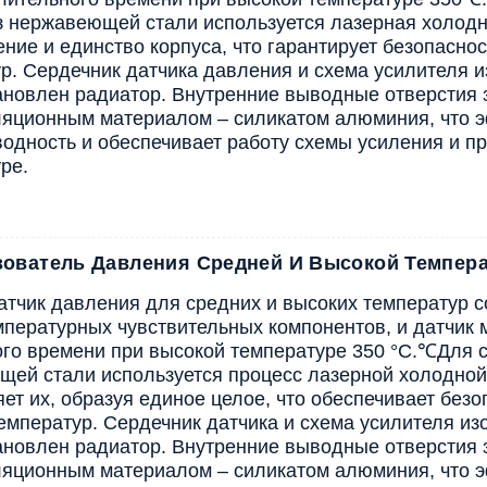
з нержавеющей стали используется лазерная холод
ние и единство корпуса, что гарантирует безопаснос
р. Сердечник датчика давления и схема усилителя 
тановлен радиатор. Внутренние выводные отверсти
ляционным материалом – силикатом алюминия, что 
одность и обеспечивает работу схемы усиления и п
ре.
зователь Давления Средней И Высокой Темпер
атчик давления для средних и высоких температур 
пературных чувствительных компонентов, и датчик м
го времени при высокой температуре 350 °C.
℃
Для с
ей стали используется процесс лазерной холодной
ет их, образуя единое целое, что обеспечивает безо
емператур. Сердечник датчика и схема усилителя и
тановлен радиатор. Внутренние выводные отверсти
ляционным материалом – силикатом алюминия, что 