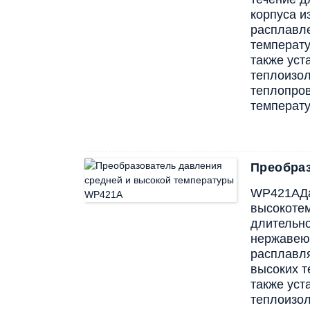
корпуса и
расплавле
температу
также ус
теплоизо
теплопров
температу
Преобра
WP421
А
Д
высокотем
длительно
нержавеющ
расплавля
высоких т
также ус
теплоизо