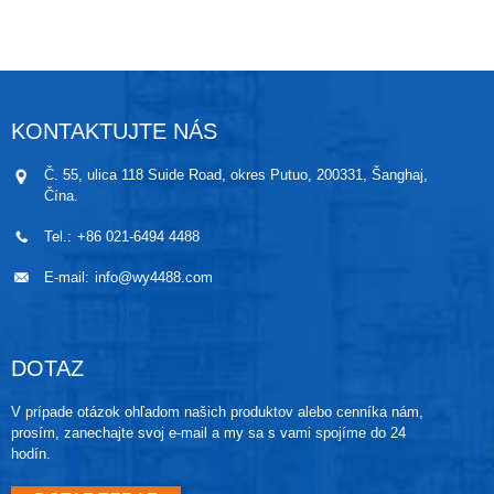
roztavili do jedného telesa, čím sa zabezpečí
bezpečnosť vysielača za podmienok vysokých teplôt.
Tlakové jadro snímača a obvod zosilňovača sú
izolované tesneniami z PTFE a je k nim pridaný
chladič. Vnútorné prívodné otvory sú vyplnené
vysokoúčinným tepelnoizolačným materiálom na
KONTAKTUJTE NÁS
báze kremičitanu hlinitého, ktorý účinne zabraňuje
vedeniu tepla a zabezpečuje, aby zosilňovací a
Č. 55, ulica 118 Suide Road, okres Putuo, 200331, Šanghaj,
konverzný obvod fungoval pri povolenej teplote.
Čína.
Tel.:
+86 021-6494 4488
E-mail:
info@wy4488.com
DOTAZ
V prípade otázok ohľadom našich produktov alebo cenníka nám,
prosím, zanechajte svoj e-mail a my sa s vami spojíme do 24
hodín.