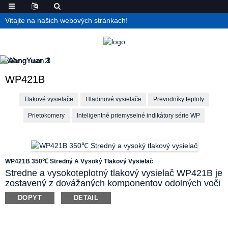
Vitajte na našich webových stránkach!
WP421B
Tlakové vysielače
Hladinové vysielače
Prevodníky teploty
Prietokomery
Inteligentné priemyselné indikátory série WP
WP421B 350℃ Stredný A Vysoký Tlakový Vysielač
Stredne a vysokoteplotný tlakový vysielač WP421B je
zostavený z dovážaných komponentov odolných voči
vysokým teplotám a sonda snímača môže stabilne
DOPYT
DETAIL
pracovať dlhodobo pri vysokej teplote 350 ℃. Medzi
jadrom a plášťom z nehrdzavejúcej ocele sa používa
proces laserového zvárania za studena, aby sa úplne