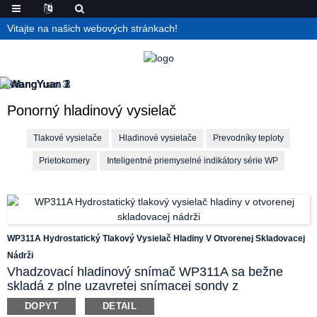
Vitajte na našich webových stránkach!
Ponorný hladinový vysielač
Tlakové vysielače
Hladinové vysielače
Prevodníky teploty
Prietokomery
Inteligentné priemyselné indikátory série WP
WP311A Hydrostatický Tlakový Vysielač Hladiny V Otvorenej Skladovacej
Nádrži
Vhadzovací hladinový snímač WP311A sa bežne
skladá z plne uzavretej snímacej sondy z
nehrdzavejúcej ocele a elektrického kábla s krytím
DOPYT
DETAIL
IP68. Produkt dokáže merať a regulovať hladinu