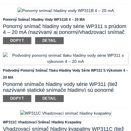
kvapaliny vo vnútri skladovacej nádrže vložením
sondy do dna a detekciou hydrostatického tlaku.
Dvojvodičový odvetrávaný kábel poskytuje pohodlný
Ponorný Snímač Hladiny Vody WP311B 4 – 20 MA
a rýchly výstup 4~20mA a napájanie 24VDC.
Ponorný snímač hladiny vody série WP311 s prúdom
4 – 20 mA (nazývaný aj ponorný/vhadzovací snímač
tlaku) využíva princíp hydrostatického tlaku na prevod
DOPYT
DETAIL
nameraného tlaku kvapaliny na hladinu. WP311B je
deleného typu, ktorý je určený hlavne...
pozostával z
nezmáčateľnej rozvodnej krabice, vhadzovacieho
kábla a snímacej sondy. Sonda používa snímací čip
vynikajúcej kvality a je dokonale utesnená, čím
Podvodný Ponorný Snímač Tlaku Hladiny Vody Série WP311 S Výkonom 4 –
dosahuje stupeň krytia IP68. Ponorná časť môže byť
20 MA
vyrobená z antikorózneho materiálu alebo môže byť
Ponorné snímače hladiny vody série WP311 (tiež
vystužená, aby odolala úderu blesku.
nazývané statické snímače hladiny) sú ponorné
snímače hladiny, ktoré určujú hladinu kvapaliny
DOPYT
DETAIL
meraním hydrostatického tlaku kvapaliny na dne
nádoby a vydávajú štandardný analógový signál 4-
20mA. Produkty používajú pokročilé importované
citlivé komponenty s antikoróznou membránou a sú
WP311C Vhadzovací Snímač Hladiny Kvapaliny
vhodné na meranie hladiny nehybných kvapalín, ako
Vhadzovací snímač hladiny kvapaliny WP311C (tiež
je voda, olej, palivo a iné chemikálie. Čip senzora je