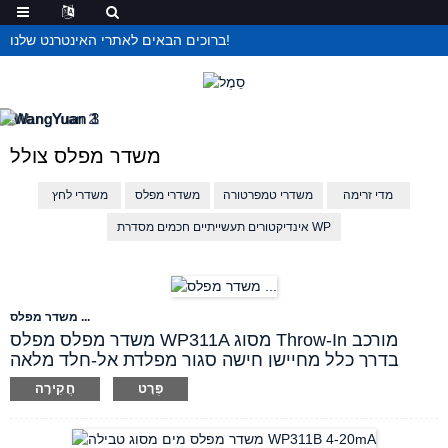
ברוכים הבאים לאתרי האינטרנט שלנו!
משדר מפלס צולל
מדי זרימה
משדרי טמפרטורה
משדרי מפלס
משדרי לחץ
אינדיקטורים תעשייתיים חכמים מסדרת WP
משדר מפלס ...
משדר מפלס מפלס WP311A מסוג Throw-In מורכב
בדרך כלל מחיישן חישה סגור מפלדת אל-חלד מלאה
וכבל צינור חשמלי בעלי הגנה מפני חדירה IP68. המוצר
פְּרָט
חֲקִירָה
יכול למדוד ולשלוט ברמת הנוזל בתוך מיכל האחסון על
ידי הטלת החיישן לתחתית וגילוי לחץ הידרוסטטי. כבל
צינור מאוורר בעל 2 חוטים מספק יציאה נוחה ומהירה של