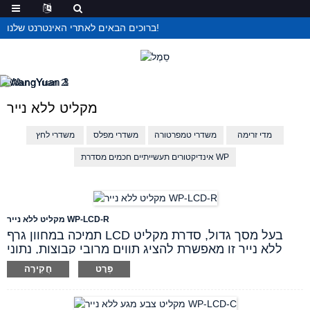
ברוכים הבאים לאתרי האינטרנט שלנו!
מקליט ללא נייר
מדי זרימה
משדרי טמפרטורה
משדרי מפלס
משדרי לחץ
אינדיקטורים תעשייתיים חכמים מסדרת WP
מקליט ללא נייר WP-LCD-R
תמיכה במחוון גרף LCD בעל מסך גדול, סדרת מקליט
ללא נייר זו מאפשרת להציג תווים מרובי קבוצות, נתוני
פרמטרים, גרף עמודות באחוזים, מצב אזעקה/פלט,
פְּרָט
חֲקִירָה
עקומת זמן אמת דינמית ופרמטר עקומת היסטוריה במסך
אחד או בדף תצוגה, בינתיים, ניתן לחבר אותו למארח או
למדפסת במהירות של 28.8kbps.