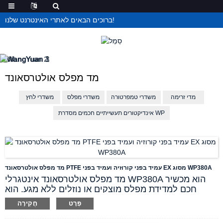
ברוכים הבאים לאתרי האינטרנט שלנו!
מד מפלס אולטרסאונד
מדי זרימה
משדרי טמפרטורה
משדרי מפלס
משדרי לחץ
אינדיקטורים תעשייתיים חכמים מסדרת WP
מד מפלס אולטרסאונד PTFE עמיד בפני קורוזיה ועמיד בפני EX מסוג WP380A
מד מפלס אולטרסאונד אינטגרלי WP380A הוא מכשיר
חכם למדידת מפלס מוצקים או נוזלים ללא מגע. הוא
מתאים באופן אידיאלי למדידת מפלס קורוזיבי, ציפויים או
פְּרָט
חֲקִירָה
פסולת, וגם למדידת מרחק. למשדר צג LCD חכם והוא
מוציא אות אנלוגי של 4-20mA עם 2 ממסרי אזעקה