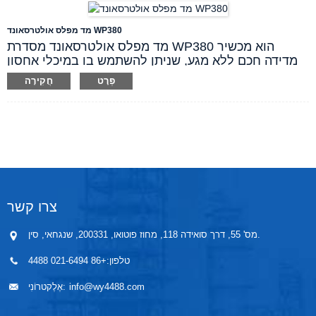
אופציונליים לטווח של 1~20 מטר.
מד מפלס אולטרסאונד WP380
מד מפלס אולטרסאונד מסדרת WP380 הוא מכשיר
מדידה חכם ללא מגע, שניתן להשתמש בו במיכלי אחסון
כימיקלים, נפט ופסולת בתפזורת. הוא מתאים באופן
פְּרָט
חֲקִירָה
אידיאלי לנוזלים קורוזיביים, ציפויים או פסולת. משדר זה
נבחר באופן נרחב עבור יישומים של אחסון בתפזורת
אטמוספרי, מיכלי יום, כלי תהליך ובורות פסולת. דוגמאות
למדיה כוללות דיו ופולימר.
צרו קשר
מס' 55, דרך סואידה 118, מחוז פוטואו, 200331, שנגחאי, סין.
טלפון:
+86 021-6494 4488
info@wy4488.com
אֶלֶקטרוֹנִי: