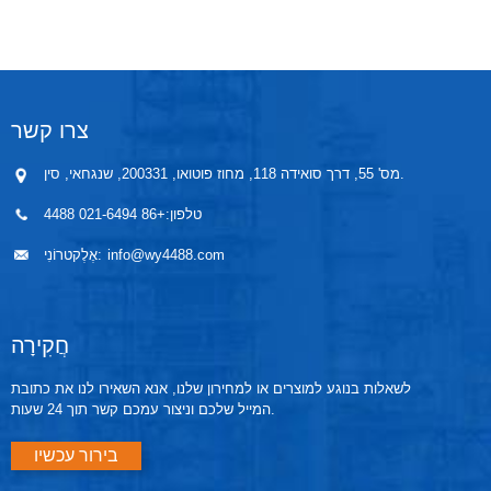
הרמטית, קשיח ועמיד בפני דחיסה. המחוון המשתמש
בטכנולוגיית צינור זכוכית אטום הרמטית מציג בבירור את
המפלס, מה שמבטל את הבעיות הנפוצות של מד זכוכית,
כגון עיבוי אדים ודליפת נוזלים ועוד.
צרו קשר
מס' 55, דרך סואידה 118, מחוז פוטואו, 200331, שנגחאי, סין.
טלפון:
+86 021-6494 4488
info@wy4488.com
אֶלֶקטרוֹנִי:
חֲקִירָה
לשאלות בנוגע למוצרים או למחירון שלנו, אנא השאירו לנו את כתובת
המייל שלכם וניצור עמכם קשר תוך 24 שעות.
בירור עכשיו