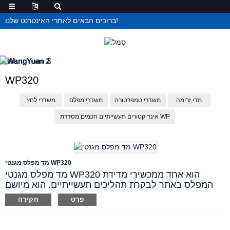
ברוכים הבאים לאתרי האינטרנט שלנו!
WP320
מדי זרימה
משדרי טמפרטורה
משדרי מפלס
משדרי לחץ
אינדיקטורים תעשייתיים חכמים מסדרת WP
מד מפלס מגנטי WP320
מד מפלס מגנטי WP320 הוא אחד ממכשירי מדידת
המפלס באתר לבקרת תהליכים תעשייתיים. הוא מיושם
באופן נרחב בניטור ובקרת תהליכים של מפלס נוזלים
פְּרָט
חֲקִירָה
וממשקים בתעשיות רבות, כגון נפט, כימיה, חשמל, ייצור
נייר, מטלורגיה, טיפול במים, תעשייה קלה ועוד. המצוף
מאמץ עיצוב של טבעת מגנט 360 מעלות והמצוף אטום