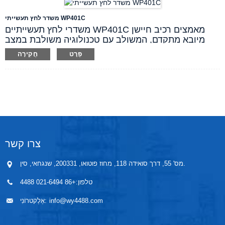
צר שנותר להרכבה. הפלט יכול להיות אות זרם 4~20mA
או להתאים אותו לסוגי אותות אחרים.
משדר לחץ תעשייתי WP401C
משדרי לחץ תעשייתיים WP401C מאמצים רכיב חיישן
מיובא מתקדם, המשולב עם טכנולוגיה משולבת במצב
מוצק וטכנולוגיית דיאפרגמה מבודדת.
פְּרָט
חֲקִירָה
משדר הלחץ מתוכנן לפעול היטב בתנאים שונים.
התנגדות פיצוי הטמפרטורה נוצרת על בסיס קרמי, שהיא
הטכנולוגיה המצוינת של משדרי הלחץ. יש לו אותות פלט
סטנדרטיים של 4-20mA, 0-5V, 1-5V, 0-10V, 4-20mA +
HART. משדר לחץ זה בעל עמידות חזקה נגד חסימות
ומתאים ליישומי שידור למרחקים ארוכים.
צרו קשר
מס' 55, דרך סואידה 118, מחוז פוטואו, 200331, שנגחאי, סין.
טלפון:
+86 021-6494 4488
info@wy4488.com
אֶלֶקטרוֹנִי: