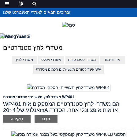
ברוכים הבאים לאתרי האינטרנט שלנו!
משדרי לחץ סטנדרטיים
מדי זרימה
משדרי טמפרטורה
משדרי מפלס
משדרי לחץ
אינדיקטורים תעשייתיים חכמים מסדרת WP
משדר לחץ תעשייתי חסכוני מסדרת WP401
WP401 הם משדרי לחץ סטנדרטיים המספקים אות
אנלוגי של 4~20mA או אות אופציונלי אחר. הסדרה
מורכבת משבב חישה מיובא מתקדם המשולב עם
פְּרָט
חֲקִירָה
טכנולוגיית מצב מוצק משולבת ודיאפרגמה מבודדת. סוגי
WP401A ו-C משתמשים בתיבת מסוף מאלומיניום, בעוד
שסוג WP401B הקומפקטי משתמש במארז עמודה קטן