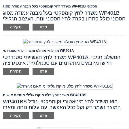
מפלדת אל-חלד.
משדר לחץ קומפקטי בעל מבנה עמודה מסוג WP401B חסכוני
משדר לחץ קומפקטי בעל מבנה עמודה מסוג WP401B
חסכוני כולל פתרון בקרת לחץ חסכוני ונוח. העיצוב הגלילי
הקל שלו קל לשימוש וגמיש להתקנה בחלל מורכב בכל
פְּרָט
חֲקִירָה
מיני יישומי אוטומציה של תהליכים.
מד לחץ מוחלט ומשדר לחץ סטנדרטי WP401A
משדר לחץ תעשייתי סטנדרטי WP401A, המשלב רכיבי
חיישן מיובאים מתקדמים עם טכנולוגיית אינטגרציה
ודיאפרגמה בידודית במצב מוצק, נועד לעבוד בצורה
פְּרָט
חֲקִירָה
חלקה במגוון תנאים, מה שהופך אותו לבחירה
רב-תכליתית ואמינה עבור מגוון יישומים תעשייתיים.
למדוד ולמשדר הלחץ המוחלט יש מגוון אותות פלט, כולל
4-20mA (2-wire) ו-RS-485, ויכולת חזקה נגד הפרעות
משדר לחץ פלט מיקרו גלילי מותאם אישית WP401BS
כדי להבטיח מדידה מדויקת ועקבית. מארז האלומיניום
WP401BS הוא משדר לחץ מיניאטורי וקומפקטי. גודל
וקופסת החיבורים מספקים עמידות והגנה, בעוד שתצוגה
המוצר נשמר דק וקל ככל האפשר, עם עלות נוחה ומארז
מקומית אופציונלית מוסיפה נוחות ונגישות.
מוצק מפלדת אל-חלד מלאה. מחבר חוט תעופה M12
פְּרָט
חֲקִירָה
משמש לחיבור צינורות וההתקנה יכולה להיות מהירה
ופשוטה, מתאים ליישומים במבני תהליך מורכבים ושטח