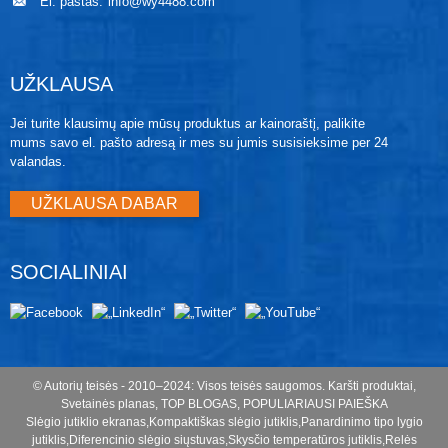
El. paštas:
info@wy4488.com
UŽKLAUSA
Jei turite klausimų apie mūsų produktus ar kainoraštį, palikite
mums savo el. pašto adresą ir mes su jumis susisieksime per 24
valandas.
UŽKLAUSA DABAR
SOCIALINIAI
© Autorių teisės - 2010–2024: Visos teisės saugomos.
Karšti produktai
,
Svetainės planas
,
TOP BLOGAS
,
POPULIARIAUSI PAIEŠKA
Slėgio jutiklio ekranas
,
Kompaktiškas slėgio jutiklis
,
Panardinimo tipo lygio
jutiklis
,
Diferencinio slėgio siųstuvas
,
Skysčio temperatūros jutiklis
,
Relės