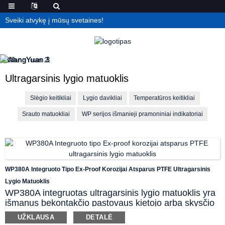
Sveiki atvykę į mūsų svetaines!
Ultragarsinis lygio matuoklis
Slėgio keitikliai
Lygio davikliai
Temperatūros keitikliai
Srauto matuokliai
WP serijos išmanieji pramoniniai indikatoriai
WP380A Integruoto Tipo Ex-Proof Korozijai Atsparus PTFE Ultragarsinis
Lygio Matuoklis
WP380A integruotas ultragarsinis lygio matuoklis yra
išmanus bekontakčio pastovaus kietojo arba skysčio
lygio matavimo prietaisas. Jis idealiai tinka
UŽKLAUSA
DETALĖ
sudėtingoms koroziją sukeliančioms, dangų ar atliekų