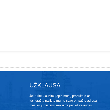
UŽKLAUSA
Jei turite klausimų apie mūsų produktus ar
kainoraštį, palikite mums savo el. pašto adresą ir
mes su jumis susisieksime per 24 valandas.