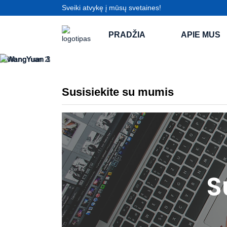
Sveiki atvykę į mūsų svetaines!
PRADŽIA
APIE MUS
Susisiekite su mumis
S