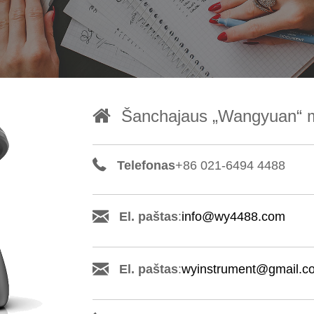
Šanchajaus „Wangyuan“ ma
Telefonas
+86 021-6494 4488
El. paštas
:
info@wy4488.com
El. paštas
:
wyinstrument@gmail.c