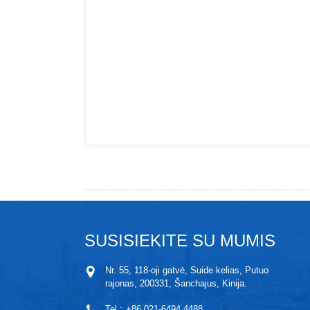
SUSISIEKITE SU MUMIS
Nr. 55, 118-oji gatvė, Suide kelias, Putuo
rajonas, 200331, Šanchajus, Kinija.
Tel.:
+86 021-6494 4488