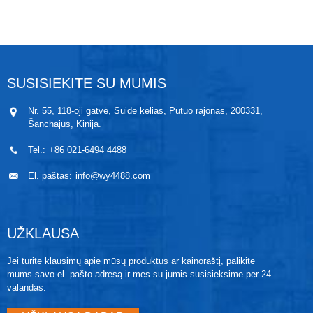
plieno korpuso, kad jie būtų visiškai išlydyti į vieną
korpusą, užtikrinant siųstuvo saugumą esant aukštai
temperatūrai. Jutiklio slėgio šerdis ir stiprintuvo
grandinė yra izoliuoti PTFE tarpinėmis ir pridėta
šilumos kriauklė. Vidinės išvadų angos užpildytos
didelio efektyvumo šilumos izoliacine medžiaga –
SUSISIEKITE SU MUMIS
aliuminio silikatu, kuris efektyviai apsaugo nuo
šilumos laidumo ir užtikrina, kad stiprinimo ir
Nr. 55, 118-oji gatvė, Suide kelias, Putuo rajonas, 200331,
konversijos grandinės dalis veiktų leistinoje
Šanchajus, Kinija.
temperatūroje.
Tel.:
+86 021-6494 4488
El. paštas:
info@wy4488.com
UŽKLAUSA
Jei turite klausimų apie mūsų produktus ar kainoraštį, palikite
mums savo el. pašto adresą ir mes su jumis susisieksime per 24
valandas.