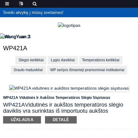
Sveiki atvykę į mūsų svetaines!
WP421A
Slėgio keitikliai
Lygio davikliai
Temperatūros keitikliai
Srauto matuokliai
WP serijos išmanieji pramoniniai indikatoriai
WP421A Vidutinės Ir Aukštos Temperatūros Slėgio Siųstuvas
WP421
A
Vidutinės ir aukštos temperatūros slėgio
daviklis yra surinktas iš importuotų aukštos
temperatūros atsparių jautrių komponentų, o jutiklio
UŽKLAUSA
DETALĖ
zondas ilgą laiką gali stabiliai veikti esant aukštai 350
°C temperatūrai.
℃
Lazerinis šaltojo suvirinimo
procesas naudojamas tarp šerdies ir nerūdijančio