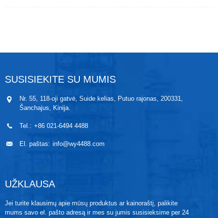
pagaminta ant mišraus keraminio pagrindo, o jutimo
lustas užtikrina nedidelę, maksimalią 0,25 % FS
temperatūros paklaidą kompensavimo temperatūros
diapazone (-20–85 ℃). Produktas turi stiprią apsaugą
nuo trukdžių ir tinka dideliems atstumams perduoti.
WP402B sumaniai integruoja didelio našumo jutimo
elementą ir mini LCD ekraną į kompaktišką cilindrinį
korpusą.
SUSISIEKITE SU MUMIS
Nr. 55, 118-oji gatvė, Suide kelias, Putuo rajonas, 200331,
Šanchajus, Kinija.
Tel.:
+86 021-6494 4488
El. paštas:
info@wy4488.com
UŽKLAUSA
Jei turite klausimų apie mūsų produktus ar kainoraštį, palikite
mums savo el. pašto adresą ir mes su jumis susisieksime per 24