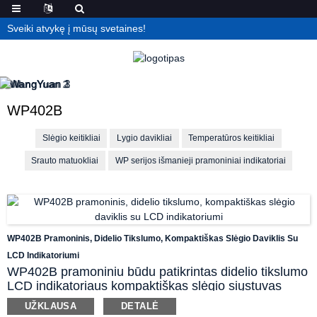
Sveiki atvykę į mūsų svetaines!
WP402B
Slėgio keitikliai
Lygio davikliai
Temperatūros keitikliai
Srauto matuokliai
WP serijos išmanieji pramoniniai indikatoriai
WP402B Pramoninis, Didelio Tikslumo, Kompaktiškas Slėgio Daviklis Su
LCD Indikatoriumi
WP402B pramoniniu būdu patikrintas didelio tikslumo
LCD indikatoriaus kompaktiškas slėgio siųstuvas
pasirinko pažangų didelio tikslumo jutimo
UŽKLAUSA
DETALĖ
komponentą. Temperatūros kompensavimo varža