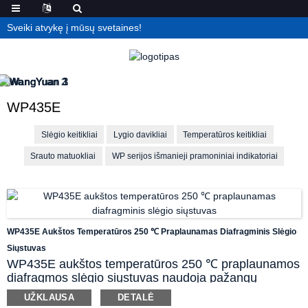
Sveiki atvykę į mūsų svetaines!
WP435E
Slėgio keitikliai
Lygio davikliai
Temperatūros keitikliai
Srauto matuokliai
WP serijos išmanieji pramoniniai indikatoriai
WP435E Aukštos Temperatūros 250 ℃ Praplaunamas Diafragminis Slėgio
Siųstuvas
WP435E aukštos temperatūros 250 ℃ praplaunamos
diafragmos slėgio siųstuvas naudoja pažangų
importuotą jutiklio komponentą, pasižymintį dideliu
UŽKLAUSA
DETALĖ
tikslumu, dideliu stabilumu ir atsparumu korozijai. Šis