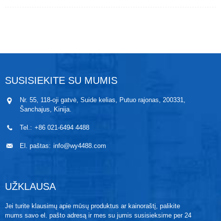
režimas
gali stabiliai dirbti ilgą laiką esant aukštai
temperatūrai
darbo aplinka
(daugiausia 250
℃
).
Lazerinio suvirinimo technologija naudojama tarp
jutiklio ir nerūdijančio plieno korpuso, be slėgio
ertmės. Ji tinka matuoti ir valdyti slėgį visose lengvai
užsikemšančiose, sanitarinėse, steriliose ir lengvai
valomose aplinkose. Dėl aukšto darbinio dažnio ji taip
pat tinka dinaminiams matavimams.
SUSISIEKITE SU MUMIS
Nr. 55, 118-oji gatvė, Suide kelias, Putuo rajonas, 200331,
Šanchajus, Kinija.
Tel.:
+86 021-6494 4488
El. paštas:
info@wy4488.com
UŽKLAUSA
Jei turite klausimų apie mūsų produktus ar kainoraštį, palikite
mums savo el. pašto adresą ir mes su jumis susisieksime per 24