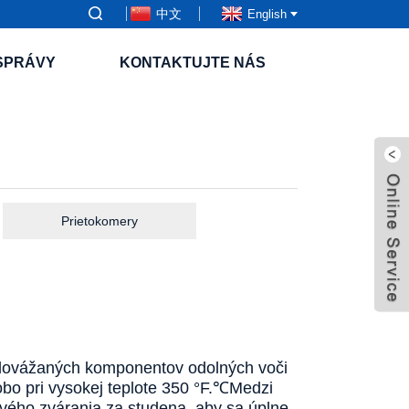
中文
English
SPRÁVY
KONTAKTUJTE NÁS
Prietokomery
z dovážaných komponentov odolných voči
 pri vysokej teplote 350 °F.
℃
Medzi
vého zvárania za studena, aby sa úplne