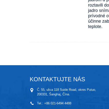
roztavili 
jadro sním
prívodné o
účinne zab
teplote.
KONTAKTUJTE NÁS
Č. 55, ulica 118 Suide Road, okres Putuo,
200331, Šanghaj, Čína.
Tel.:
+86 021-6494 4488