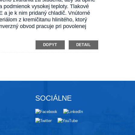
za podmienok vysokej teploty. Tlakové
 a je k nim pridaný chladič. Vnútorné
iálom z kremičitanu hlinitého, ktorý
nverzný obvod pracuje pri povolenej
DOPYT
DETAIL
SOCIÁLNE