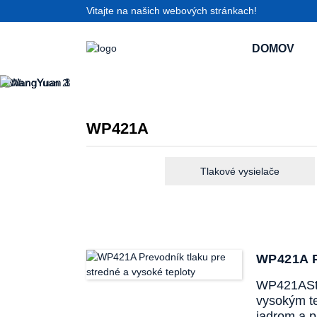
Vitajte na našich webových stránkach!
DOMOV
WP421A
Tlakové vysielače
WP421A P
WP421
A
S
vysokým te
jadrom a p