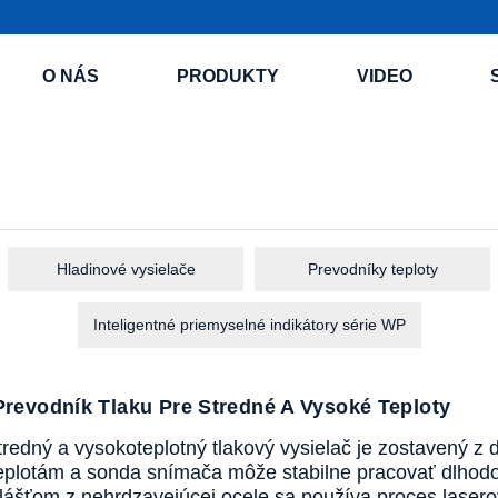
O NÁS
PRODUKTY
VIDEO
Hladinové vysielače
Prevodníky teploty
Inteligentné priemyselné indikátory série WP
revodník Tlaku Pre Stredné A Vysoké Teploty
tredný a vysokoteplotný tlakový vysielač je zostavený 
plotám a sonda snímača môže stabilne pracovať dlhodobo
lášťom z nehrdzavejúcej ocele sa používa proces lasero