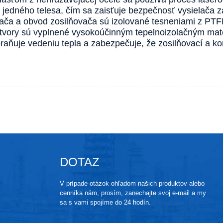
do jedného telesa, čím sa zaisťuje bezpečnosť vysielača 
ača a obvod zosilňovača sú izolované tesneniami z PTFE
tvory sú vyplnené vysokoúčinným tepelnoizolačným mater
raňuje vedeniu tepla a zabezpečuje, že zosilňovací a ko
DOTAZ
V prípade otázok ohľadom našich produktov alebo
cenníka nám, prosím, zanechajte svoj e-mail a my
sa s vami spojíme do 24 hodín.