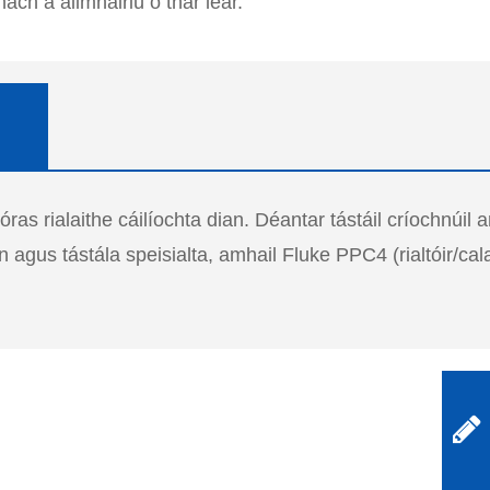
ch a allmhairiú ó thar lear.
óras rialaithe cáilíochta dian. Déantar tástáil críochnúi
agus tástála speisialta, amhail Fluke PPC4 (rialtóir/calabr