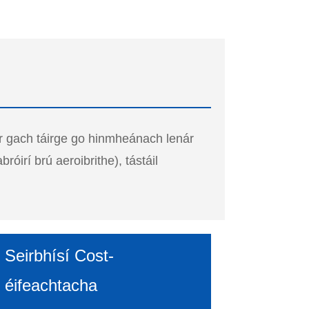
l ar gach táirge go hinmheánach lenár
óirí brú aeroibrithe), tástáil
Seirbhísí Cost-
éifeachtacha