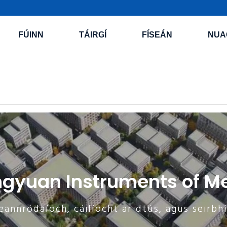
FÚINN
TÁIRGÍ
FÍSEÁN
NUA
yuan Instruments of Mea
eannródaíoch, cáilíocht ar dtús, agus seirbh