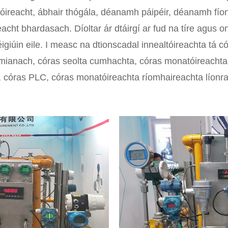
alóireacht, ábhair thógála, déanamh páipéir, déanamh fío
ireacht bhardasach. Díoltar ár dtáirgí ar fud na tíre agus 
igiúin eile. I measc na dtionscadal innealtóireachta tá có
mianach, córas seolta cumhachta, córas monatóireachta
S, córas PLC, córas monatóireachta ríomhaireachta líonra