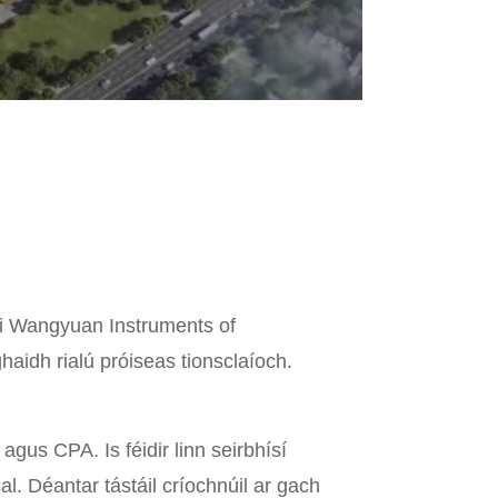
hai Wangyuan Instruments of
haidh rialú próiseas tionsclaíoch.
gus CPA. Is féidir linn seirbhísí
l. Déantar tástáil críochnúil ar gach