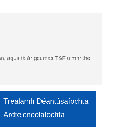
án, agus tá ár gcumas T&F uimhrithe
Trealamh Déantúsaíochta
Ardteicneolaíochta