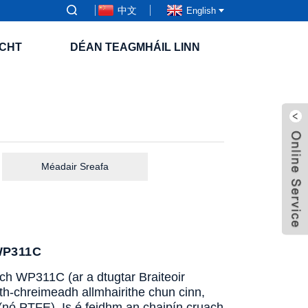
中文
English
CHT
DÉAN TEAGMHÁIL LINN
Méadair Sreafa
 WP311C
ch WP311C (ar a dtugtar Braiteoir
ith-chreimeadh allmhairithe chun cinn,
 (nó PTFE). Is é feidhm an chaipín cruach