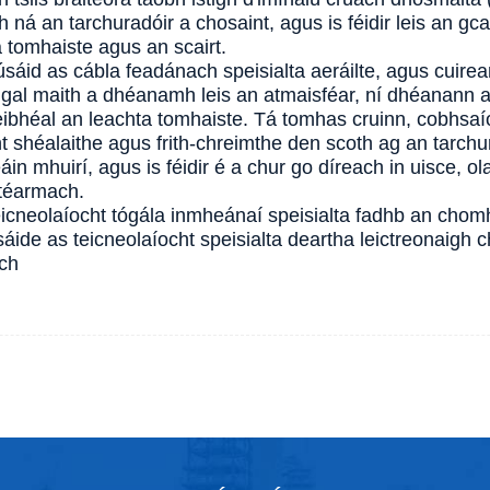
h ná an tarchuradóir a chosaint, agus is féidir leis an g
 tomhaiste agus an scairt.
sáid as cábla feadánach speisialta aeráilte, agus cuire
ngal maith a dhéanamh leis an atmaisféar, ní dhéanann 
leibhéal an leachta tomhaiste. Tá tomhas cruinn, cobhsa
t shéalaithe agus frith-chreimthe den scoth ag an tarch
in mhuirí, agus is féidir é a chur go díreach in uisce, o
téarmach.
eicneolaíocht tógála inmheánaí speisialta fadhb an cho
áide as teicneolaíocht speisialta deartha leictreonaigh c
ch