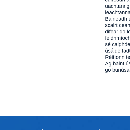
uachtaraig
leachtanna
Baineadh ú
scairt cea
difear do 
feidhmíoch
sé caighdeá
úsáide fad
Réitíonn t
Ag baint ús
go bunúsa