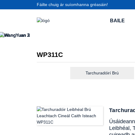
Fáilte chuig ár suíomhanna gréasáin!
BAILE
WP311C
Tarchuradóirí Brú
Tarchurad
Úsáideann 
Leibhéal, 
cuireadh a