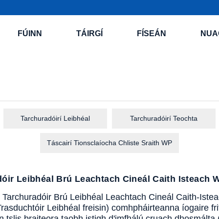
FÚINN
TÁIRGÍ
FÍSEÁN
NUA
Tarchuradóirí Leibhéal
Tarchuradóirí Teochta
Táscairí Tionsclaíocha Chliste Sraith WP
óir Leibhéal Brú Leachtach Cineál Caith Isteach
Tarchuradóir Brú Leibhéal Leachtach Cineál Caith-Istea
Trasduchtóir Leibhéal freisin) comhpháirteanna íogaire fr
n tslis braiteora taobh istigh d'imfhálú cruach dhosmálta