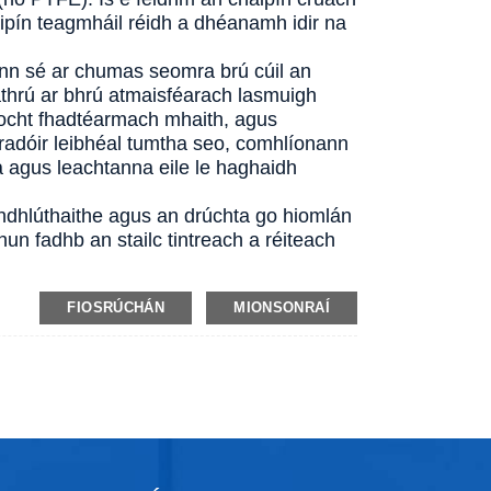
caipín teagmháil réidh a dhéanamh idir na
ann sé ar chumas seomra brú cúil an
athrú ar bhrú atmaisféarach lasmuigh
íocht fhadtéarmach mhaith, agus
uradóir leibhéal tumtha seo, comhlíonann
la agus leachtanna eile le haghaidh
mhdhlúthaithe agus an drúchta go hiomlán
hun fadhb an stailc tintreach a réiteach
FIOSRÚCHÁN
MIONSONRAÍ