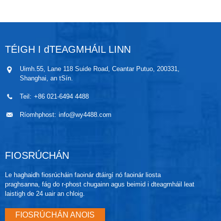
WP3051, tá struchtúr dlúth inlíne ag an tarchuradóir
truailliú a chosc.
le táscaire áitiúil LCD/LED. Is iad príomhchodanna
WP3051 an modúl braiteora agus an tithíocht
leictreonaice. Tá an córas braiteora líonta le hola
(diafragmaí leithlisithe, córas líonta ola, agus
TÉIGH I dTEAGMHÁIL LINN
braiteoir) agus leictreonaic an braiteora sa mhodúl
braiteora. Tá leictreonaic an braiteora suiteáilte
Uimh.55, Lane 118 Suide Road, Ceantar Putuo, 200331,
laistigh den mhodúl braiteora agus áirítear braiteoir
Shanghai, an tSín.
teochta (RTD), modúl cuimhne, agus an tiontaire
comhartha toilleas go digiteach (tiontaire C/D).
Teil:
+86 021-6494 4488
Tarchuirtear na comharthaí leictreacha ón modúl
braiteora chuig an leictreonaic aschuir sa tithíocht
Ríomhphost:
info@wy4488.com
leictreonaice. Tá an bord leictreonaice aschuir, na
cnaipí nialasacha agus réise áitiúla, agus an bloc
críochfoirt sa tithíocht leictreonaice.
FIOSRÚCHÁN
Le haghaidh fiosrúcháin faoinár dtáirgí nó faoinár liosta
praghsanna, fág do r-phost chugainn agus beimid i dteagmháil leat
laistigh de 24 uair an chloig.
FIOSRÚCHÁN ANOIS