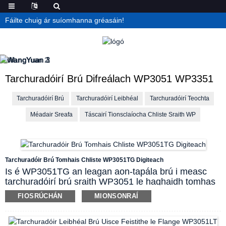
Fáilte chuig ár suíomhanna gréasáin!
Tarchuradóirí Brú Difreálach WP3051 WP3351
Tarchuradóirí Brú
Tarchuradóirí Leibhéal
Tarchuradóirí Teochta
Méadair Sreafa
Táscairí Tionsclaíocha Chliste Sraith WP
Tarchuradóir Brú Tomhais Chliste WP3051TG Digiteach
Is é WP3051TG an leagan aon-tapála brú i measc
tarchuradóirí brú sraith WP3051 le haghaidh tomhas
brú nó brú absalóideach.
Tá struchtúr inlíne agus port
FIOSRÚCHÁN
MIONSONRAÍ
brú ceangail aonair ag an tarchuradóir. Is féidir LCD
cliste le heochracha feidhme a chomhtháthú sa
bhosca acomhal láidir. Déanann páirteanna