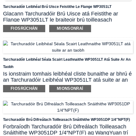
ardchaighdeáin den tithíocht, comhpháirteanna
Tarchuradóir Leibhéal Brú Uisce Feistithe Le Flange WP3051LT
leictreonacha agus braite réiteach foirfe de
Glacann Tarchuradóir Brú Uisce atá Feistithe ar
WP3051TG d'fheidhmchláir rialaithe próisis
Flange WP3051LT le braiteoir brú toilleasach
ardchaighdeáin. Is féidir le lúibín gléasta balla/píopa
difreálach a dhéanann tomhas cruinn brú d'uisce
L-chruthach agus gabhálais eile feidhmíocht an táirge
FIOSRÚCHÁN
MIONSONRAÍ
agus leachtanna eile i réimse coimeádán. Úsáidtear
a fheabhsú tuilleadh.
rónta scairt chun cosc ​​a chur ar mheán próisis
teagmháil dhíreach a dhéanamh leis an tarchuradóir
brú difreálach, dá bhrí sin tá sé oiriúnach go háirithe
do thomhas leibhéal, brú agus dlúis meán speisialta
Tarchuradóir Leibhéal Séala Scairt Leathnaithe WP3051LT Atá Suite Ar An
(teocht ard, macra-slaodacht, criostalaithe éasca,
Taobh
deasctha éasca, creimeadh láidir) i gcoimeádáin
Is ionstraim tomhais leibhéal cliste bunaithe ar bhrú é
oscailte nó séalaithe.
an Tarchuradóir Leibhéal WP3051LT atá suite ar an
Tá cineál simplí agus cineál iontrála sa tarchuradóir
taobh le haghaidh coimeádán próisis
brú uisce WP3051LT. Tá 3” agus 4” ag an bhflange
FIOSRÚCHÁN
MIONSONRAÍ
neamhshéalaithe ag baint úsáide as prionsabal an
gléasta de réir chaighdeán ANSI, sonraíochtaí do 150
bhrú hidreastataigh. Is féidir an tarchuradóir a
1b agus 300 1b. De ghnáth glacaimid le caighdeán
shuiteáil ar thaobh an umair stórála trí nasc flanse.
GB9116-88. Má tá aon riachtanas speisialta ag an
Úsáideann an chuid fhliuch séala scairt chun cosc ​​a
úsáideoir, déan teagmháil linn.
chur ar mheán próisis ionsaitheach damáiste a
Tarchuradóir Brú Difreálach Toilleasach Snáithithe WP3051DP 1/4″NPT(F)
dhéanamh don eilimint braite. Dá bhrí sin, tá dearadh
Forbraíodh Tarchuradóir Brú Difreálach Toilleasach
an táirge oiriúnach go háirithe do thomhas brú nó
Snáithithe WP3051DP 1/4″NPT(F) ag WangYuan trí
leibhéal meán speisialta a léiríonn teocht ard,