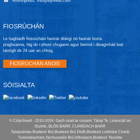
Ríomhphost:
info@wy4488.com
FIOSRÚCHÁN
Le haghaidh fiosrúcháin faoinár dtáirgí nó faoinár liosta
praghsanna, fág do r-phost chugainn agus beimid i dteagmháil leat
laistigh de 24 uair an chloig.
FIOSRÚCHÁN ANOIS
SÓISIALTA
© Cóipcheart - 2010-2024: Gach ceart ar cosaint.
Táirgí Te
,
Léarscáil an
tSuímh
,
BLÓG BARR
,
CUARDACH BARR
Taispeántas Braiteoir Brú
,
Braiteoir Brú Dlúth
,
Braiteoir Leibhéal Cineál
Tumoideachais
,
Tarchuradóir Brú Difreálach
,
Braiteoir Teochta