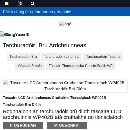
Fáilte chuig ár suíomhanna gréasáin!
Tarchuradóirí Brú Ardchruinneas
Tarchuradóirí Brú
Tarchuradóirí Leibhéal
Tarchuradóirí Teochta
Méadair Sreafa
Táscairí Tionsclaíocha Chliste Sraith WP
Táscaire LCD Ardchruinneas Cruthaithe Tionsclaíoch WP402B
Tarchuradóir Brú Dlúth
Roghnaíonn an tarchuradóir brú dlúth táscaire LCD
ardchruinnis WP402B atá cruthaithe go tionsclaíoch
comhpháirt braite ardchruinnis chun cinn. Déantar an
FIOSRÚCHÁN
MIONSONRAÍ
fhriotaíocht le haghaidh cúitimh teochta ar an