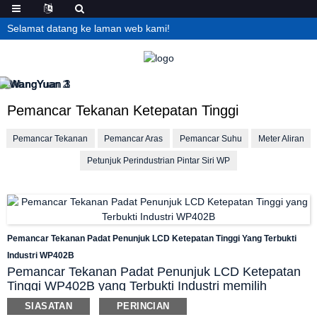
Selamat datang ke laman web kami!
Pemancar Tekanan Ketepatan Tinggi
Pemancar Tekanan
Pemancar Aras
Pemancar Suhu
Meter Aliran
Petunjuk Perindustrian Pintar Siri WP
Pemancar Tekanan Padat Penunjuk LCD Ketepatan Tinggi Yang Terbukti
Industri WP402B
Pemancar Tekanan Padat Penunjuk LCD Ketepatan
Tinggi WP402B yang Terbukti Industri memilih
komponen penderiaan ketepatan tinggi yang canggih.
SIASATAN
PERINCIAN
Rintangan untuk pampasan suhu dibuat pada