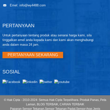
Emel:
info@wy4488.com
PERTANYAAN
Untuk pertanyaan tentang produk atau senarai harga kami, sila
tinggalkan emel anda kepada kami dan kami akan menghubungi
anda dalam masa 24 jam.
PERTANYAAN SEKARANG
SOSIAL
© Hak Cipta - 2010-2024: Semua Hak Cipta Terpelihara.
Produk Panas
,
Peta
Laman
,
BLOG TERBAIK
,
CARIAN TERBAIK
Paparan Sensor Tekanan
,
Sensor Tekanan Padat
,
Sensor Aras Jenis