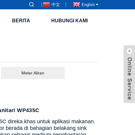
中文
English
BERITA
HUBUNGI KAMI
Meter Aliran
anitari WP435C
C direka khas untuk aplikasi makanan.
sor berada di bahagian belakang sink
unakan sebagai medium penghantaran