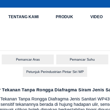
TENTANG KAMI
PRODUK
VIDEO
Pemancar Aras
Pemancar Suhu
Petunjuk Perindustrian Pintar Siri WP
 Tekanan Tanpa Rongga Diafragma Siram Jenis S
Tekanan Tanpa Rongga Diafragma Jenis Sanitari WP435
sensitif tekanannya berada di hujung hadapan ulir, sen
minyak silikon boleh dimakan berkestabilan tinggi dig