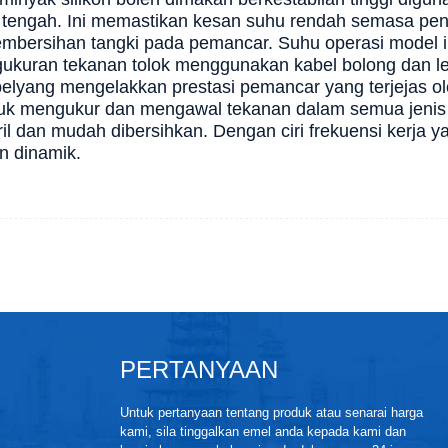
i tengah. Ini memastikan kesan suhu rendah semasa pe
mbersihan tangki pada pemancar. Suhu operasi model i
gukuran tekanan tolok menggunakan kabel bolong dan l
el
yang mengelakkan prestasi pemancar yang terjejas 
tuk mengukur dan mengawal tekanan dalam semua jenis 
ril dan mudah dibersihkan. Dengan ciri frekuensi kerja ya
n dinamik.
PERTANYAAN
Untuk pertanyaan tentang produk atau senarai harga
kami, sila tinggalkan emel anda kepada kami dan