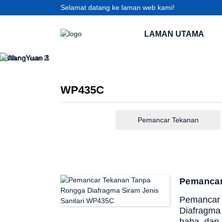
Selamat datang ke laman web kami!
LAMAN UTAMA
WP435C
Pemancar Tekanan
Pemancar
Pemancar 
Diafragma 
haba, dan 