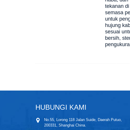
tekanan d
semasa pe
untuk pen
hujung kab
sesuai un
bersih, ste
pengukura
HUBUNGI KAMI
No.55, Lorong 118 Jalan Suide, Daerah Putuo,
200331, Shanghai China.