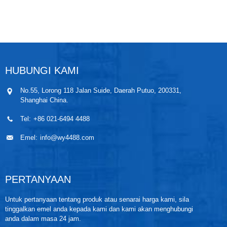
membolehkannya berfungsi dalam persekitaran yang
keras dan masih mengekalkan prestasi kerja yang
sangat baik. Rintangan produk ini untuk pampasan
suhu dibuat pada substrat seramik campuran, dan
komponen sensitif memberikan ralat suhu kecil
sebanyak 0.25% FS (maksimum) dalam julat suhu
pampasan (-20~85℃). Pemancar tekanan ini
HUBUNGI KAMI
mempunyai anti-kesesakan yang kuat dan sesuai
untuk aplikasi penghantaran jarak jauh.
No.55, Lorong 118 Jalan Suide, Daerah Putuo, 200331,
Shanghai China.
Tel:
+86 021-6494 4488
Emel:
info@wy4488.com
PERTANYAAN
Untuk pertanyaan tentang produk atau senarai harga kami, sila
tinggalkan emel anda kepada kami dan kami akan menghubungi
anda dalam masa 24 jam.