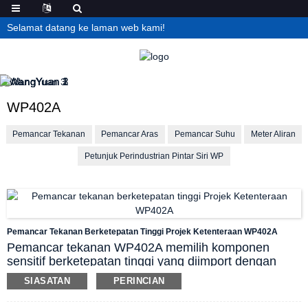
Selamat datang ke laman web kami!
WP402A
Pemancar Tekanan
Pemancar Aras
Pemancar Suhu
Meter Aliran
Petunjuk Perindustrian Pintar Siri WP
Pemancar Tekanan Berketepatan Tinggi Projek Ketenteraan WP402A
Pemancar tekanan WP402A memilih komponen
sensitif berketepatan tinggi yang diimport dengan
filem anti-karat. Komponen ini menggabungkan
SIASATAN
PERINCIAN
teknologi integrasi keadaan pepejal dengan teknologi
diafragma pengasingan, dan reka bentuk produk