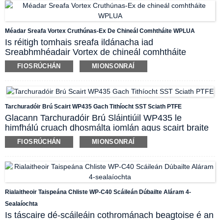
cuasa sa chuid fhliuch, ag baint criosanna marbha a
chuireann marbhántacht sa mheán agus ag éascú
glanadh críochnúil. Soláthraíonn neart agus
Méadar Sreafa Vortex Cruthúnas-Ex De Chineál Comhtháite WPLUA
feidhmíocht eisceachtúil an braiteora ceirmigh
Is réitigh tomhais sreafa ildánacha iad
réiteach is fearr, fadtéarmach fiú don mheán próisis is
Sreabhmhéadair Vortex de chineál comhtháite
ionsaithí.
WPLUA do gach cineál meán próisis trí úsáid a
FIOSRÚCHÁN
MIONSONRAÍ
bhaint as Karman vortex street. Tá an
sreabhmhéadar oiriúnach do sheoltaí
agus...
leachtanna neamhsheoltacha chomh maith le
gach gás tionsclaíoch. Gan aon chodanna
Tarchuradóir Brú Scairt WP435 Gach Tithíocht SST Sciath PTFE
gluaisteacha sa phríomhshruth sreafa, tá an
Glacann Tarchuradóir Brú Sláintiúil WP435 le
sreafaiméadar vortex comhtháite aitheanta as a
himfhálú cruach dhosmálta iomlán agus scairt braite
marthanacht ard, cothabháil íseal, agus oiriúnacht do
simplí suiteáilte ar an bhflange. Is féidir an scairt
raon leathan feidhmchlár tionsclaíoch, lena n-áirítear
FIOSRÚCHÁN
MIONSONRAÍ
fhliuch a dhéanamh as SS316L le sciath PTFE le
rialú próisis agus bainistíocht fuinnimh.
haghaidh feidhmchlár ar leith. Cuirtear eití fuaraithe
ann chun páirteanna leictreonacha a chosaint ó
theocht ard mheánach. Is gléas tomhais brú
sláintíochta agus láidir é an táirge a sháraíonn rialú
Rialaitheoir Taispeána Chliste WP-C40 Scáileán Dúbailte Aláram 4-
próiseas bia agus dí.
Sealaíochta
Is táscaire dé-scáileáin cothrománach beagtoise é an