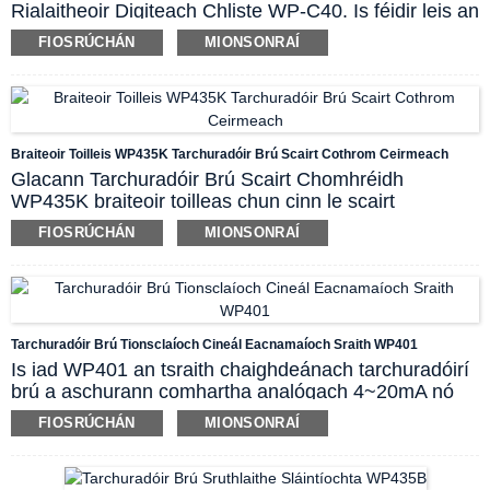
Rialaitheoir Digiteach Chliste WP-C40. Is féidir leis an
rialtóir cineálacha éagsúla comharthaí ionchuir a
FIOSRÚCHÁN
MIONSONRAÍ
ghlacadh, lena n-áirítear mA, mV, RTD,
teirmeachúpla agus mar sin de. Soláthraíonn dé-
scáileán PV agus SV táscaire allamuigh ar shonraí
próisis ionchuir mar aon le lasca aschuir agus
athsheachadáin tiontaithe 4~20mA. Is ionstraim
Braiteoir Toilleis WP435K Tarchuradóir Brú Scairt Cothrom Ceirmeach
thánaisteach phraiticiúil í lena comhoiriúnacht agus a
Glacann Tarchuradóir Brú Scairt Chomhréidh
cost-éifeachtúlacht den scoth.
WP435K braiteoir toilleas chun cinn le scairt
chomhréidh ceirmeach. Cuireann an chuid fliuch
FIOSRÚCHÁN
MIONSONRAÍ
neamh-chuasach deireadh le criosanna marbha le
haghaidh marbhántacht meán agus tá sé éasca a
ghlanadh. Déanann feidhmíocht thar a bheith maith
agus neart meicniúil an chomhpháirt braite toilleas
ceirmeach an ionstraim ina réiteach is fearr do
Tarchuradóir Brú Tionsclaíoch Cineál Eacnamaíoch Sraith WP401
mheáin ionsaitheacha in earnálacha íogaire
Is iad WP401 an tsraith chaighdeánach tarchuradóirí
sláinteachais.
brú a aschurann comhartha analógach 4~20mA nó
comhartha roghnach eile. Tá sliseanna braite
FIOSRÚCHÁN
MIONSONRAÍ
allmhairithe chun cinn sa tsraith atá comhcheangailte
leis an teicneolaíocht chomhtháite stáit sholadaigh
agus diafragm leithlisithe. Glacann cineálacha