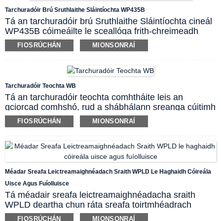
WP401A agus C bosca críochfoirt déanta as
Tarchuradóir Brú Sruthlaithe Sláintíochta WP435B
alúmanam, agus úsáideann cineál dlúth WP401B
Tá an tarchuradóir brú Sruthlaithe Sláintíochta cineál
imfhálú colún cruach dhosmálta beag.
WP435B cóimeáilte le sceallóga frith-chreimeadh
allmhairithe ardchruinneas agus ardchobhsaíochta.
FIOSRÚCHÁN
MIONSONRAÍ
Tá an tslis agus an bhlaosc cruach dhosmálta
táthaithe le chéile trí phróiseas táthú léasair. Níl aon
chuas brú ann. Tá an tarchuradóir brú seo oiriúnach
le haghaidh tomhas agus rialú brú i réimse
Tarchuradóir Teochta WB
timpeallachtaí atá furasta a bhlocáil, sláinteachais,
Tá an tarchuradóir teochta comhtháite leis an
éasca le glanadh nó aiseipteacha. Tá minicíocht
gciorcad comhshó, rud a shábhálann sreanga cúitimh
oibre ard ag an táirge seo agus tá sé oiriúnach le
costasacha ní hamháin, ach a laghdaíonn caillteanas
haghaidh tomhas dinimiciúil.
FIOSRÚCHÁN
MIONSONRAÍ
tarchuir comhartha freisin, agus a fheabhsaíonn an
cumas frith-chur isteach le linn tarchuir comhartha
fad-achair.
Feidhm cheartúcháin líneach, tá cúiteamh teochta
fuar-deireadh ag an tarchuradóir teochta
Méadar Sreafa Leictreamaighnéadach Sraith WPLD Le Haghaidh Cóireála
teirmeachúpla.
Uisce Agus Fuíolluisce
Tá méadair sreafa leictreamaighnéadacha sraith
WPLD deartha chun ráta sreafa toirtmhéadrach
beagnach aon leachtanna seoltaí leictreacha a
FIOSRÚCHÁN
MIONSONRAÍ