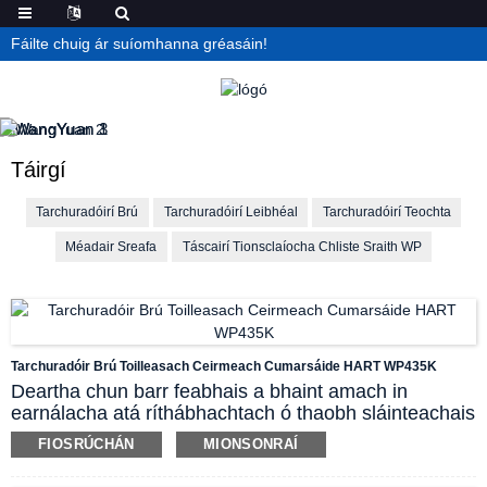
Fáilte chuig ár suíomhanna gréasáin!
Táirgí
Tarchuradóirí Brú
Tarchuradóirí Leibhéal
Tarchuradóirí Teochta
Méadair Sreafa
Táscairí Tionsclaíocha Chliste Sraith WP
Tarchuradóir Brú Toilleasach Ceirmeach Cumarsáide HART WP435K
Deartha chun barr feabhais a bhaint amach in
earnálacha atá ríthábhachtach ó thaobh sláinteachais
de, comhtháthaíonn tarchuradóir brú Wangyuan
FIOSRÚCHÁN
MIONSONRAÍ
WP435K braiteoir toilleasach ceirmeach chun cinn le
dearadh scairt chomhréidh a chuireann deireadh le