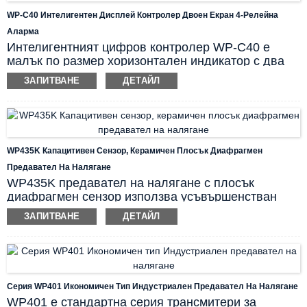
части от повишена температура на средата.
WP-C40 Интелигентен Дисплей Контролер Двоен Екран 4-Релейна
Продуктът е санитарно и здраво устройство за
Аларма
измерване на налягане, което е отлично за
Интелигентният цифров контролер WP-C40 е
контрол на хранително-вкусовата промишленост.
малък по размер хоризонтален индикатор с два
екрана. Контролерът може да приема различни
ЗАПИТВАНЕ
ДЕТАЙЛ
видове входни сигнали, включително mA, mV,
RTD, термодвойка и т.н. Двойният екран на PV и
SV осигурява индикация на място на входните
данни от процеса, заедно с 4~20mA преобразуван
изход и релейни превключватели. Това е
WP435K Капацитивен Сензор, Керамичен Плосък Диафрагмен
практичен вторичен инструмент с отлична
Предавател На Налягане
съвместимост и икономическа ефективност.
WP435K предавател на налягане с плосък
диафрагмен сензор използва усъвършенстван
капацитивен сензор с керамична плоска
ЗАПИТВАНЕ
ДЕТАЙЛ
диафрагма. Недостъпната до кухини мокра
секция елиминира мъртвите зони за застой на
флуида и е лесна за почистване. Изключително
добрите характеристики и механичната здравина
на керамичния капацитивен сензор правят
Серия WP401 Икономичен Тип Индустриален Предавател На Налягане
инструмента оптимално решение за агресивни
WP401 е стандартна серия трансмитери за
среди в хигиенно-чувствителни сектори.