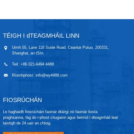
tionsclaíocha éagsúla.
TÉIGH I dTEAGMHÁIL LINN
Uimh.55, Lane 118 Suide Road, Ceantar Putuo, 200331,
Shanghai, an tSín.
Teil:
+86 021-6494 4488
Ríomhphost:
info@wy4488.com
FIOSRÚCHÁN
Le haghaidh fiosrúcháin faoinár dtáirgí nó faoinár liosta
praghsanna, fág do r-phost chugainn agus beimid i dteagmháil leat
laistigh de 24 uair an chloig.