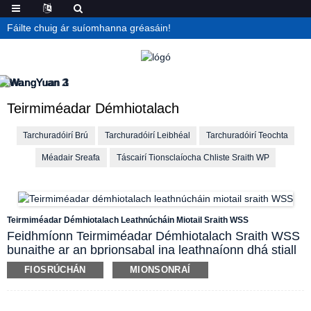
Fáilte chuig ár suíomhanna gréasáin!
Teirmiméadar Démhiotalach
Tarchuradóirí Brú
Tarchuradóirí Leibhéal
Tarchuradóirí Teochta
Méadair Sreafa
Táscairí Tionsclaíocha Chliste Sraith WP
Teirmiméadar Démhiotalach Leathnúcháin Miotail Sraith WSS
Feidhmíonn Teirmiméadar Démhiotalach Sraith WSS
bunaithe ar an bprionsabal ina leathnaíonn dhá stiall
miotail éagsúla de réir athrú teochta meánach agus
FIOSRÚCHÁN
MIONSONRAÍ
ina rothlaíonn an pointeoir chun léamh a léiriú. Is
féidir leis an tomhsaire teocht leachta, gáis agus gaile
a thomhas ó -80℃~500℃ i bpróisis táirgthe