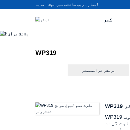
ہماری ویب سائٹس میں خوش آمدید!
گھر
WP319
پریشر ٹرانسمیٹر
لر
WP319 فلوٹ ٹائپ لیول سوئچ کنٹرولر مقناطیسی فلوٹ بال، فلوٹر سٹیبلائزنگ ٹیوب، ریڈ ٹیوب
لوٹ گیند
ی طور پر