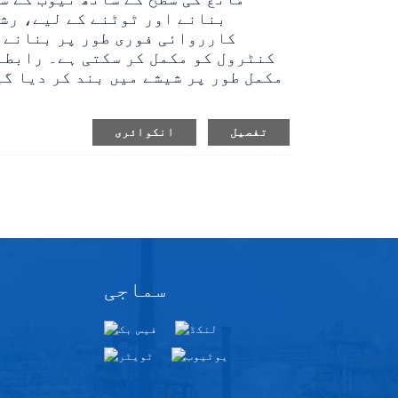
بنانے اور ٹوٹنے کے لیے، رشت
کارروائی فوری طور پر بنانے ا
کنٹرول کو مکمل کر سکتی ہے۔ رابطہ
مکمل طور پر شیشے میں بند کر دیا گی
تفصیل
انکوائری
سماجی