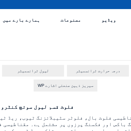
ویڈیو
مصنوعات
ہمارے بارے میں
درجہ حرارت ٹرانسمیٹر
لیول ٹرانسمیٹر
WP سیریز ذہین صنعتی اشارے
WP319 فلوٹ قسم لیول سوئچ کنٹرو
 باکس اور فکسنگ پرزوں پر مشتمل ہے۔ مقناطیسی ف
اتھ اوپر اور نیچے جاتی ہے، تاکہ ریڈ ٹیوب کو فور