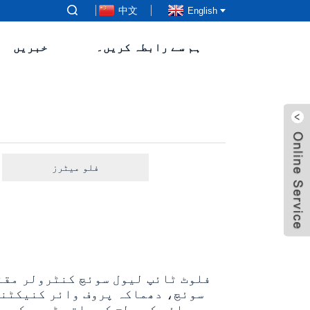
中文
English
ہم سے رابطہ کریں۔
خبریں
فلو میٹرز
سوئچ، دھماکہ پروف وائر کنیکٹنگ
مائع کی سطح کے ساتھ ٹیوب کے س