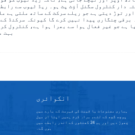
ہ دار کنٹرول سگنل آؤٹ پٹ ہو۔ ریڈ ٹیوب سے رابطہ
ور توڑ دیتی ہے جو ریلے سرکٹ کے ساتھ ملتی ہے مل
 برقی چنگاری پیدا نہیں کرے گا کیونکہ سرکنڈ کے 
ا ہے جو غیر فعال ہوا سے بھرا ہوا ہے، کنٹرول کرن
بہت م
انکوائری
ہماری مصنوعات یا قیمت کی فہرست کے بارے میں
پوچھ گچھ کے لئے، براہ کرم ہمیں اپنا ای میل
چھوڑ دیں اور ہم 24 گھنٹوں کے اندر رابطے میں
ہوں گے۔