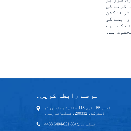
 کرنے کی
ٹی فنکشن
رابطے کو
ے کے لیے
حفوظ ہے۔
ہم سے رابطہ کریں۔
نمبر 55، لین 118 سائیڈ روڈ، پوٹو
ڈسٹرکٹ، 200331، شنگھائی چین۔
ٹیلی فون:
+86 021-6494 4488