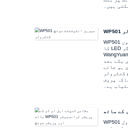
کتی ہیں۔
لر
WP501 انٹیلیجنٹ کنٹرولر میں ایک بڑا گول ایلومینیم کیسنگ ٹرمینل باکس ہے جس میں 4 ہندسوں
کا LED انڈیکیٹر اور 2-ریلے چھت اور فرش الارم سگنل فراہم کرتا ہے۔ ٹرمینل باکس دیگر
Wa ٹرانسمیٹر مصنوعات کے سینسر جزو کے ساتھ مطابقت رکھتا ہے اور دباؤ، سطح اور درجہ
ں یکے بعد
 ہو جائے
PLC، DC یا
اکہ پروف
تیاب ہے۔
WP501 پریشر سوئچ ایک ذہین ڈسپلے پریشر کنٹرولر ہے جو دباؤ کی پیمائش، ڈسپلے اور کنٹرول