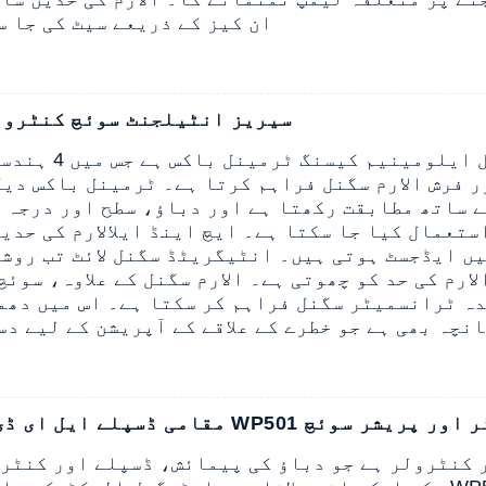
ان کیز کے ذریعے سیٹ کی جا س
WP501 سیریز انٹیلجنٹ سوئچ کنٹرو
ngYuan
ستعمال کیا جا سکتا ہے۔ ایچ اینڈ ایل
الارم کی حدی
ں ایڈجسٹ ہوتی ہیں۔ انٹیگریٹڈ سگنل لائٹ تب روشن
م کی حد کو چھوتی ہے۔ الارم سگنل کے علاوہ، سوئچ کنٹرولر S
ہ ٹرانسمیٹر سگنل فراہم کر سکتا ہے۔ اس میں دھم
نچہ بھی ہے جو خطرے کے علاقے کے آپریشن کے لیے دس
WP5 پریشر ٹرانسمیٹر اور پریشر سوئچ