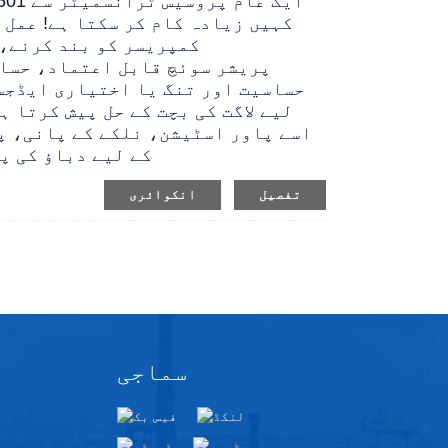
کہیں زیادہ کام کر سکتا ہے! عمل 
کمپریسر کو بند کرنے، 
حساسیت اور تنگ یا اختیاری ایڈجس
لیے لاگت کی بچت کے حل پیش کرتا 
اسے پاور اسٹیشن، نلکے کے پانی، 
کے لیے دباؤ کی پ
تفصیل
انکوائری
سماجی