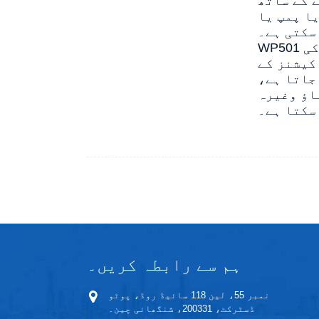
یس ٹرانسمیٹر سے
یا پمپ یا
سکتی ہے۔
WP501 پریشر سوئچ قابل اعتماد، حساس سوئچ ہے۔ اس کا کمپیکٹ ڈیزائن اور سیٹ پوائنٹ کی
کیشنز کے
جاتا ہے،
اؤ وغیرہ
سکتا ہے۔
ہم سے رابطہ کریں۔
نمبر 55، لین 118 سائیڈ روڈ، پوٹو
ڈسٹرکٹ، 200331، شنگھائی چین۔