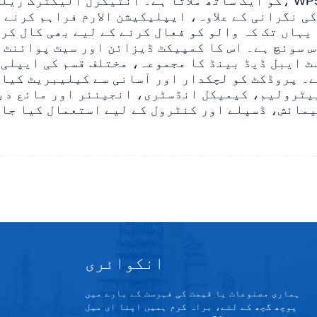
کو ایک ساتھ ملاتا ہے۔ انٹیگرل الیکٹرک ریلے کے ساتھ، WP501 ایک عام پروس
کی نگرانی کے علاوہ، ایپلیکیشن الارم فراہم کرنے 
یہاں تک کہ والو کو فعال کرنے کے لیے بھی کال کر 
ٹ ایبل ڈیڈ بینڈ کا مجموعہ، مختلف قسم کی ایپلی 
ہے۔ پروڈکٹ کو لچکدار اور آسانی سے کیلیبریٹ کیا 
پیٹرولیم، کیمیکل انڈسٹری، انجینئر اور مائع دب
یمائش، ڈسپلے اور کنٹرول کے لیے استعمال کیا جا 
انکوائری
ہماری مصنوعات یا قیمت کی فہرست کے بارے میں
پوچھ گچھ کے لئے، براہ کرم ہمیں اپنا ای میل