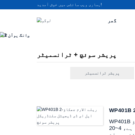
ہماری ویب سائٹس میں خوش آمدید!
گھر
پریشر سوئچ + ٹرانسمیٹر
پریشر ٹرانسمیٹر
WP401B پریشر سوئچ بیلناکار ساختی پریشر ٹرانسمیٹر کو 2-ریلے کے اندر جھکاؤ LED اشارے کے
ساتھ جوڑتا ہے، 4~20mA موجودہ سگنل آؤٹ پٹ فراہم کرتا ہے اور اوپری اور نچلی حد کے الارم کا
ٹ پر بلٹ