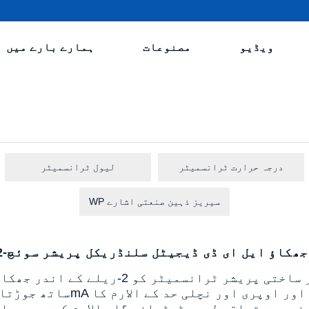
ویڈیو
مصنوعات
ہمارے بارے میں
درجہ حرارت ٹرانسمیٹر
لیول ٹرانسمیٹر
WP سیریز ذہین صنعتی اشارے
ے الارم جھکاؤ ایل ای ڈی ڈیجیٹل سلنڈریکل پریشر سوئچ
نے پر متعلقہ لیمپ ٹمٹمانے گا۔ الارم کی حدیں سائ