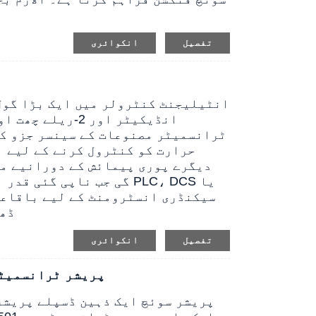
تفصیل
انکوائری
حرارت کو کنٹرول کرنے کے لیے ا
دیگرے پوری پیمائش کے دورانیے می
گی جب ناپی گئی قدر الار
سیکنڈری انسٹرومنٹ کے لیے باقاعد
ڈھا
تفصیل
انکوائری
مقامی ڈسپلے ایل ای ڈی کے ساتھ 01