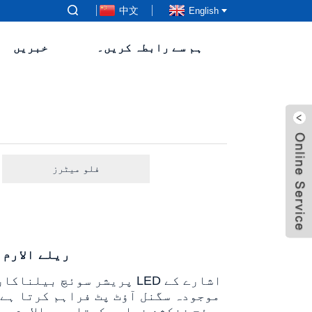
中文
English
ہم سے رابطہ کریں۔
خبریں
فلو میٹرز
WP401B 2-ریل
سوئچ فنکشن فراہم کرتا ہے۔ الارم بج