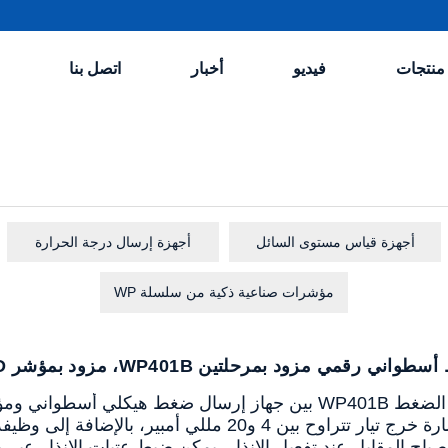
منتجات
فيديو
أخبار
اتصل بنا
أجهزة قياس مستوى السائل
أجهزة إرسال درجة الحرارة
مؤشرات صناعية ذكية من سلسلة WP
مي مزود بمرحلتين WP401B، مزود بمؤشر LED للإنذار ومؤشر الميل
مما يوفر إشارة خرج تيار تتراوح بين 4 و20 مللي أم
اح المقابل عند تفعيل الإنذار. يمكن ضبط عتبات الإنذار عبر 