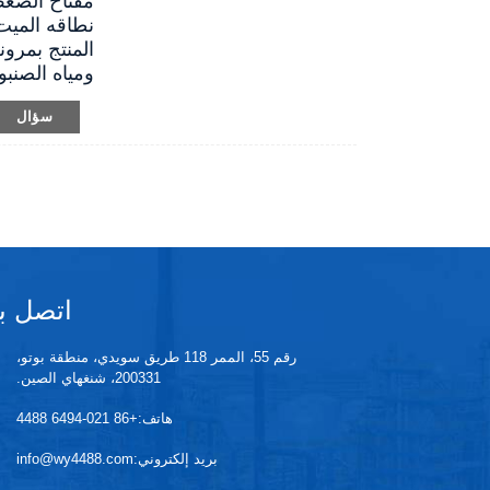
نطاقه الميت 
المنتج بمرو
ومياه الصنب
سؤال
اتصل بن
رقم 55، الممر 118 طريق سويدي، منطقة بوتو،
200331، شنغهاي الصين.
هاتف:
+86 021-6494 4488
بريد إلكتروني:
info@wy4488.com