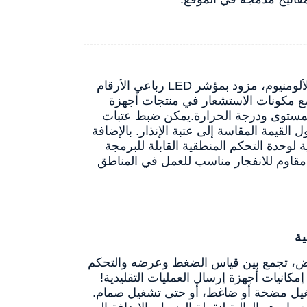
يتميز جهاز التحكم الذكي WP501 بصندوق طرفي دائري كبير مصنوع من الألومنيوم، مزود بمؤشر LED رباعي الأرقام
مع مكونات الاستشعار في منتجات أجهزة
يمكن ضبط عتبات
لقيمة المقاسة إلى عتبة الإنذار. بالإضافة
 لوحدة التحكم المنطقية القابلة للبرمجة
ا أنها مزودة بهيكل مقاوم للانفجار مناسب للعمل في المناطق
شاشة عرض، تجمع بين قياس الضغط وعرضه والتحكم
م WP501 إمكانيات تتجاوز بكثير إمكانيات أجهزة إرسال العمليات التقليدية!
 تشغيل مضخة أو ضاغط، أو حتى تشغيل صمام.