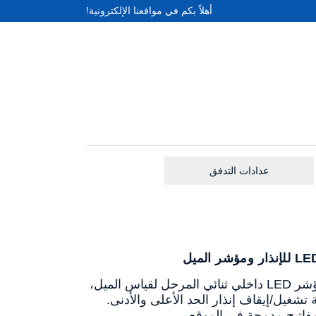
أهلاً بكم في مواقعنا الإلكترونية!
عدادات التدفق
يجمع مفتاح الضغط WP401B بين جهاز إرسال ضغط هيكلي أسطواني ومؤشر LED داخلي ثنائي المرحل لقياس الميل،
بير، بالإضافة إلى وظيفة تشغيل/إيقاف إنذار الحد الأعلى والأدنى.
مفاتيح مدمجة في الموقع.