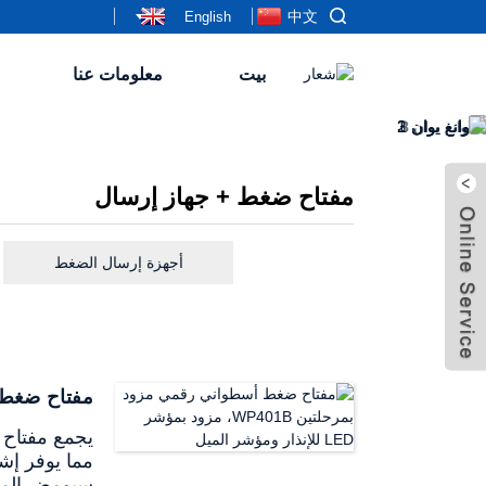
中文
English
بيت
معلومات عنا
مفتاح ضغط + جهاز إرسال
إرسال بريد
+8613661989087
إلكتروني
أجهزة إرسال الضغط
سكايب
مفتاح ضغط أسطواني رق
ويليام
سيومض المصب