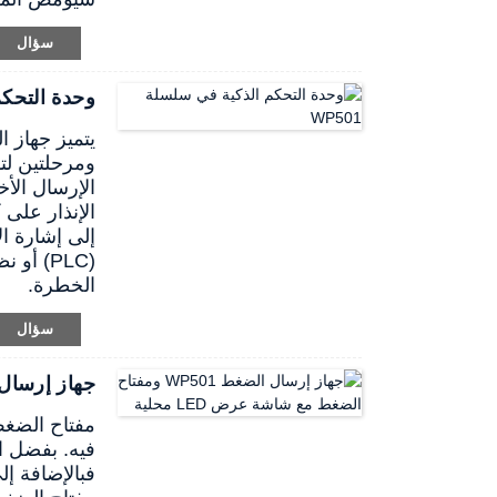
سؤال
وحدة التحكم 
ومرحلتين لت
الإرسال الأخرى من WangYuan، ويمكن استخدامه للتحكم
الإنذار على 
إلى إشارة ال
الخطرة.
سؤال
جهاز إرسال الضغط WP501 ومفتاح ال
فبالإضافة إ