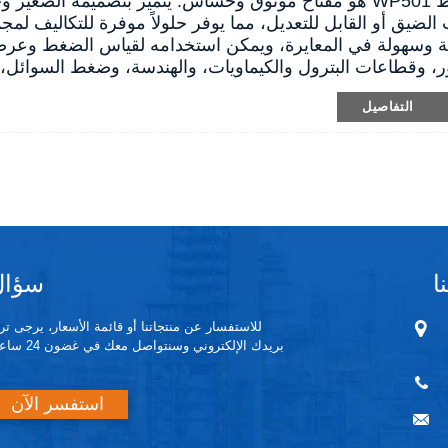
مفتاح الضغط WP501 هو مفتاح موثوق وحساس. يتميز بتصميمه ال
الضيق أو القابل للتعديل، مما يوفر حلولاً موفرة للتكاليف لم
نة وسهولة في المعايرة، ويمكن استخدامه لقياس الضغط وعرض
ور، وقطاعات البترول والكيماويات، والهندسة، وضغط السوائل، 
التفاصيل
ا
سؤال
للاستفسار عن منتجاتنا أو قائمة الأسعار، يرجى ت
بريدك الإلكتروني وسنتواصل معك في غضون 24 ساعة.
استفسر الآن