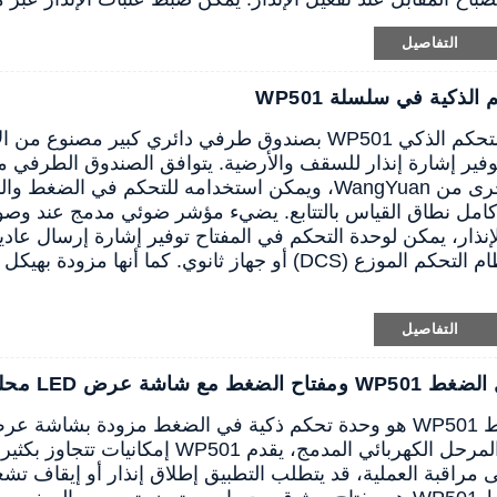
التفاصيل
الذكية في سلسلة WP501
وفير إشارة إنذار للسقف والأرضية. يتوافق الصندوق الطرفي 
 في الضغط والمستوى ودرجة الحرارة.
كامل نطاق القياس بالتتابع. يضيء مؤشر ضوئي مدمج عند وصول ا
إنذار، يمكن لوحدة التحكم في المفتاح توفير إشارة إرسال عادية
(PLC) أو نظام التحكم الموزع (DCS) أو جهاز ثانوي. كم
التفاصيل
ضغط مع شاشة عرض LED محلية
مفتاح الضغط WP501 هو وحدة تحكم ذكية في الضغط مزودة ب
فيه. بفضل المرحل الكهربائي المدمج، يقد
لى مراقبة العملية، قد يتطلب التطبيق إطلاق إنذار أو إيقاف