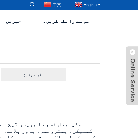
中文
English
ہم سے رابطہ کریں۔
خبریں
فلو میٹرز
کیمیکل، پیٹرولیم، پاور پلانٹ، ا
کرنے کے لیے لاگو ہوتا ہے۔ اس کا 