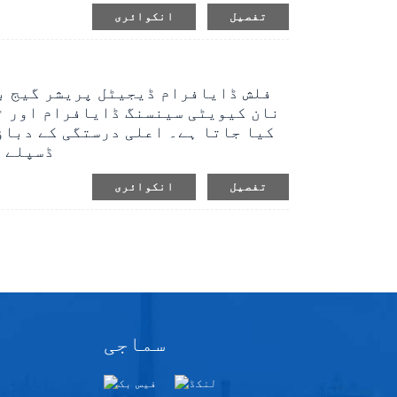
تفصیل
انکوائری
M
WP435M فلش ڈایافرام ڈیجیٹل پریشر گی
نان کیویٹی سینسنگ ڈایافرام اور ٹر
کیا جاتا ہے۔ اعلی درستگی کے دباؤ
5 بٹس کے ق
تفصیل
انکوائری
سماجی