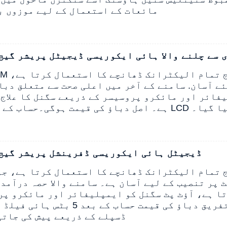
مائعات کے استعمال کے لیے موزوں ب
 بیٹری سے چلنے والا ہائی ایکوریسی ڈیجیٹل پریشر گیج
ئے آسان. سامنے کے آخر میں اعلی صحت سے متعلق دبا
فائر اور مائکرو پروسیسر کے ذریعے سگنل کا علاج 
پیش کیا گیا۔
ہے۔ اصل دباؤ کی قیمت ہوگی۔
WP201M ڈیجیٹل ہائی ایکوریسی ڈفرینشل پریشر گیج
 پر تنصیب کے لیے آسان ہے۔ سامنے والا حصہ درآمد 
ا ہے، آؤٹ پٹ سگنل کو ایمپلیفائر اور مائکرو پر
ذریعے پروسیس کیا جاتا ہے۔ اصل تفریق دباؤ کی قیمت حساب 
LCD ڈسپلے کے ذریعے پیش کی جات