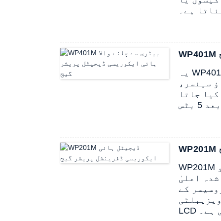
ناتا ہے۔
یہ WP401M ہائی ایکوریسی ڈیجیٹل پریشر گیج تمام الیکٹرانک ڈھانچے کا استعمال کرتا ہے،
ؤ سینسر،
کیا جاتا
WP201M ڈیجیٹل ڈفرینشل پریشر گیج تمام الیکٹرانک ڈھانچے کا استعمال کرتا ہے، جو AA
شدہ اعلیٰ
وسیسر کے
کے بعد 5 بٹس ہائی فیلڈ ویزیبلٹی
ی ہے۔