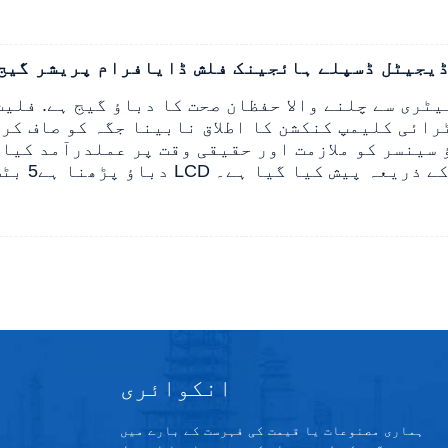
WP435 ڈیجیٹل ڈسپلے ہائجینک فلش ڈایافرام پریشر گیج
ج بیٹری سے چلنے والا حفظان صحت کا دباؤ گیج ہے
. فلیٹ
ائی کلیمپ کنکشن کا اطلاق نابینا جگہ کو صاف کرن
 سینسر کو ملازمت اور حقیقی وقت پر عملدرآمد کیا 
ابل LCD ڈسپلے کے ذریعہ پیش کیا گیا ہے۔
دباؤ پڑھنا ہے
انکوائری
ہماری مصنوعات یا قیمت کی فہرست کے بارے میں