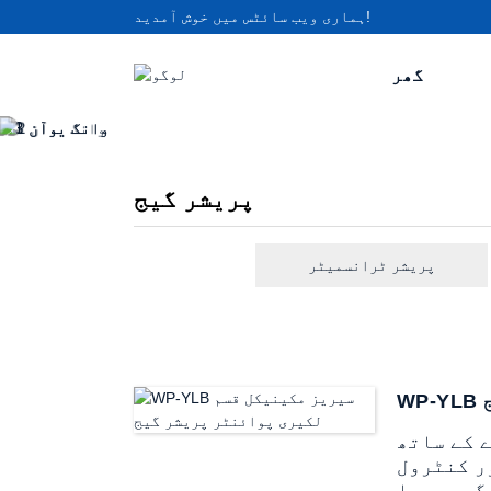
ہماری ویب سائٹس میں خوش آمدید!
گھر
پریشر گیج
پریشر ٹرانسمیٹر
یشر گیج مختلف صنعتوں اور عملوں، جیسے
ر کنٹرول
گیسوں یا