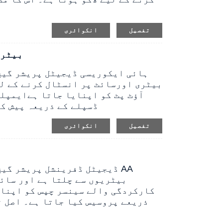
تفصیل
انکوائری
WP401M
بیٹری اور
سائٹ پر انسٹال کرنے کے ل
آؤٹ پٹ کو اپنایا جاتا ہے
ایمپلی
حساب کے بعد 5 بٹس LCD ڈسپلے کے ذریعہ 
تفصیل
انکوائری
بیٹریوں سے چلتا ہے اور سائٹ
کارکردگی والے سینسر چپس کو اپنات