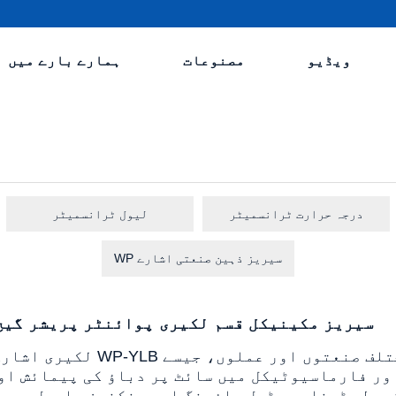
ویڈیو
مصنوعات
ہمارے بارے میں
درجہ حرارت ٹرانسمیٹر
لیول ٹرانسمیٹر
WP سیریز ذہین صنعتی اشارے
WP-YLB سیریز مکینیکل قسم لکیری پوائنٹر پریشر گیج
لکیری اشارے کے ساتھ WP-YLB مکینیکل قسم کا پر
ور فارماسیوٹیکل میں سائٹ پر دباؤ کی پیمائش او
مضبوط سٹینلیس سٹیل ہاؤسنگ اسے سنکنرن ماحول میں 