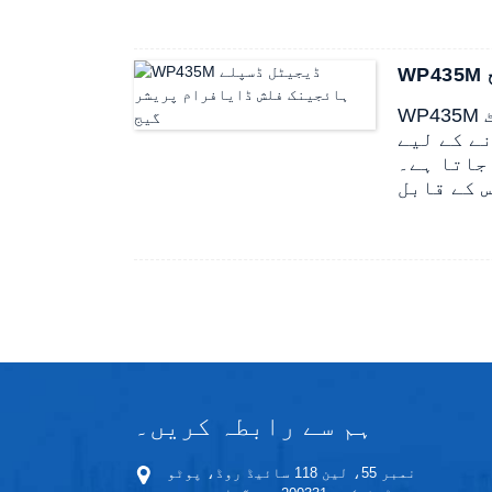
ے کے لیے
جاتا ہے۔
ہم سے رابطہ کریں۔
نمبر 55، لین 118 سائیڈ روڈ، پوٹو