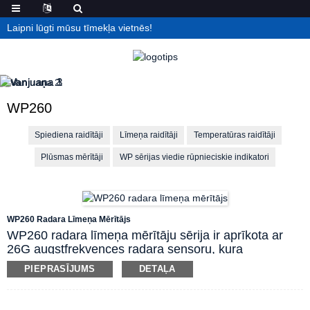
Laipni lūgti mūsu tīmekļa vietnēs!
WP260
Spiediena raidītāji
Līmeņa raidītāji
Temperatūras raidītāji
Plūsmas mērītāji
WP sērijas viedie rūpnieciskie indikatori
WP260 Radara Līmeņa Mērītājs
WP260 radara līmeņa mērītāju sērija ir aprīkota ar
26G augstfrekvences radara sensoru, kura
maksimālais mērīšanas diapazons var sasniegt pat
PIEPRASĪJUMS
DETAĻA
60 metrus. Antena ir optimizēta mikroviļņu
uztveršanai un apstrādei, un jaunākajiem
mikroprocesoriem ir lielāks ātrums un efektivitāte