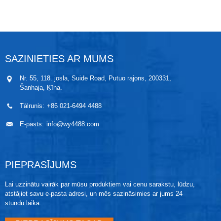
signālu analīzē. Instrumentu var izmantot reaktoros,
cietvielu tvertnēs un ļoti sarežģītās mērīšanas vidēs.
SAZINIETIES AR MUMS
Nr. 55, 118. josla, Suide Road, Putuo rajons, 200331,
Šanhaja, Ķīna.
Tālrunis:
+86 021-6494 4488
E-pasts:
info@wy4488.com
PIEPRASĪJUMS
Lai uzzinātu vairāk par mūsu produktiem vai cenu sarakstu, lūdzu,
atstājiet savu e-pasta adresi, un mēs sazināsimies ar jums 24
stundu laikā.